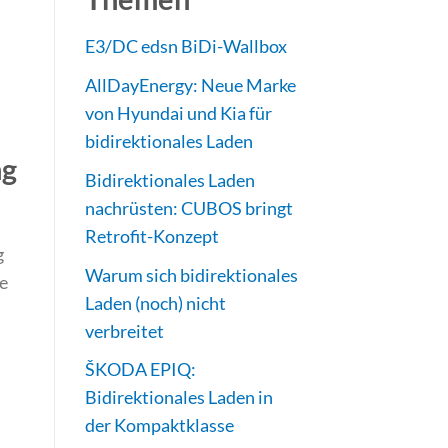
E3/DC edsn BiDi-Wallbox
AllDayEnergy: Neue Marke
von Hyundai und Kia für
bidirektionales Laden
ng
Bidirektionales Laden
nachrüsten: CUBOS bringt
Retrofit-Konzept
g
Warum sich bidirektionales
be
Laden (noch) nicht
verbreitet
ŠKODA EPIQ:
Bidirektionales Laden in
der Kompaktklasse