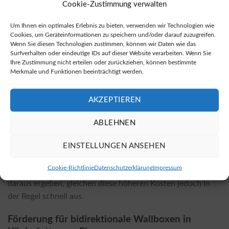
Bidirektionale Wallboxen sind sowohl bei örtlichen
Cookie-Zustimmung verwalten
Fachhändlern als auch in mehreren Online-Shops erhältlich.
Um Ihnen ein optimales Erlebnis zu bieten, verwenden wir Technologien wie
Online-Angebote sind häufig günstiger. Sie können unter
Cookies, um Geräteinformationen zu speichern und/oder darauf zuzugreifen.
diesem Link bidirektionale Wallboxen kaufen.
Wenn Sie diesen Technologien zustimmen, können wir Daten wie das
Surfverhalten oder eindeutige IDs auf dieser Website verarbeiten. Wenn Sie
Ihre Zustimmung nicht erteilen oder zurückziehen, können bestimmte
Wieviel kostet die Installation? Wovon hängen
Merkmale und Funktionen beeinträchtigt werden.
die Kosten ab?
Die Kosten für die Installation einer bidirektionalen
AKZEPTIEREN
Wallbox variieren je nach gewähltem Modell und den
örtlichen Gegebenheiten. Faktoren wie Stromanschlüsse,
ABLEHNEN
Entfernung zur Installation und erforderliche
Leistungsanpassungen beeinflussen den Preis. Bedenken
EINSTELLUNGEN ANSEHEN
Sie, dass die Installation in der Regel etwas teurer ist als die
Cookie-Richtlinie
Datenschutzerklärung
Impressum
herkömmlicher Wallboxen – die Einsparungen, die sich
daraus ergeben, gleichen diese höheren Kosten jedoch in
der Regel schnell aus.
Förderung für bidirektionale Wallboxen in