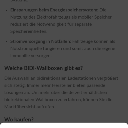
Systeme.
Einsparungen beim Energiespeichersystem
: Die
Nutzung des Elektrofahrzeugs als mobiler Speicher
reduziert die Notwendigkeit für separate
Speichereinheiten.
Stromversorgung in Notfällen
: Fahrzeuge können als
Notstromquelle fungieren und somit auch die eigene
Immobilie versorgen.
Welche BiDi-Wallboxen gibt es?
Die Auswahl an bidirektionalen Ladestationen vergrößert
sich stetig. Immer mehr Hersteller bieten passende
Lösungen an. Um mehr über die derzeit erhältlichen
bidirektionalen Wallboxen zu erfahren, können Sie die
Marktübersicht aufrufen.
Wo kaufen?