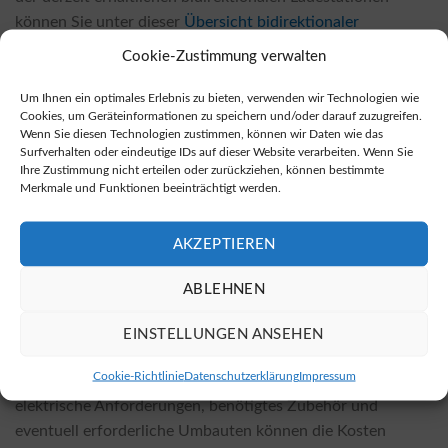
können Sie unter dieser
Übersicht bidirektionaler
Wallboxen
finden.
Cookie-Zustimmung verwalten
Erwerb von bidirektionalen Wallboxen
Um Ihnen ein optimales Erlebnis zu bieten, verwenden wir Technologien wie
Cookies, um Geräteinformationen zu speichern und/oder darauf zuzugreifen.
Bidirektionale Wallboxen sind sowohl bei Einzelhändlern
Wenn Sie diesen Technologien zustimmen, können wir Daten wie das
vor Ort als auch in vielen Online-Shops erhältlich, wobei
Surfverhalten oder eindeutige IDs auf dieser Website verarbeiten. Wenn Sie
Ihre Zustimmung nicht erteilen oder zurückziehen, können bestimmte
speziell Online-Shops oft günstigere Preise anbieten. Wenn
Merkmale und Funktionen beeinträchtigt werden.
Sie eine bidirektionale Wallbox kaufen möchten, können
Sie unter diesem
Auswahl bidirektionaler Wallboxen
fündig
AKZEPTIEREN
werden.
ABLEHNEN
Kosten für die Installation und Einflussfaktoren
Die Kosten für die Installation einer bidirektionalen
EINSTELLUNGEN ANSEHEN
Wallbox variieren je nach gewähltem Modell und den
Cookie-Richtlinie
Datenschutzerklärung
Impressum
spezifischen lokalen Gegebenheiten. Faktoren wie
elektrische Anforderungen, benötigtes Zubehör und
eventuell erforderliche Umbauten können die Kosten