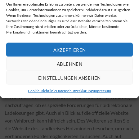
Montageaufwand und spezielle Anforderungen können die
Um Ihnen ein optimales Erlebnis zu bieten, verwenden wir Technologien wie
Cookies, um Geräteinformationen zu speichern und/oder darauf zuzugreifen.
Gesamtkosten beeinflussen. Generell ist zu erwähnen, dass
Wenn Sie diesen Technologien zustimmen, können wir Daten wie das
die Installation einer bidirektionalen Wallbox etwas teurer
Surfverhalten oder eindeutige IDs auf dieser Website verarbeiten. Wenn Sie
ist als bei einer konventionellen Wallbox. Allerdings können
Ihre Zustimmung nicht erteilen oder zurückziehen, können bestimmte
Merkmale und Funktionen beeinträchtigt werden.
Einsparungen, die durch die Nutzung einer BiDi-Ladestation
erzielt werden, die höheren Anschaffungskosten meist
schnell ausgleichen.
AKZEPTIEREN
Fördermöglichkeiten für bidirektionale
ABLEHNEN
Wallboxen in Vahlbruch
EINSTELLUNGEN ANSEHEN
Die Förderlandschaft im Bereich Ladeinfrastruktur ist
dynamisch und ändert sich häufig. Es empfiehlt sich, direkt
Cookie-Richtlinie
Datenschutzerklärung
Impressum
bei den entsprechenden Förderstellen oder der Verwaltung
nachzufragen, ob es spezielle Förderungen für bidirektionale
Ladelösungen gibt. Auch ein Blick auf die offizielle Website
von Vahlbruch kann hilfreich sein. Des Weiteren sollten Sie
die Website des Landkreises Holzminden besuchen, um nach
vorhandenen Fördermöglichkeiten zu suchen. Auch auf