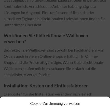
Das Angebot an bidirektionalen Ladestationen erweitert sich
kontinuierlich. Verschiedene Anbieter haben geeignete
Lösungen im Angebot. Eine umfassende Übersicht der
aktuell verfügbaren bidirektionalen Ladestationen finden Sie
unter dieser Übersicht.
Wo können Sie bidirektionale Wallboxen
erwerben?
Bidirektionale Wallboxen sind sowohl bei Fachhändlern vor
Ort als auch in vielen Online-Shops erhältlich. In Online-
Shops sind die Preise oft günstiger. Wenn Sie bidirektionale
Wallboxen kaufen möchten, schauen Sie einfach auf die
spezialisierte Verkaufsseite.
Installation: Kosten und Einflussfaktoren
Die Kosten für die Installation verändern sich je nach
ausgewähltem Wallbox-Modell und den örtlichen
Cookie-Zustimmung verwalten
Gegebenheiten. Faktoren wie Verkabelung,