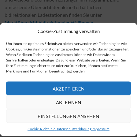
umfassende Übersicht der aktuell erhältlichen
bidirektionalen Ladestationen finden Sie unter
Marktübersicht bidirektionaler Wallboxen
.
Cookie-Zustimmung verwalten
Kaufmöglichkeiten für bidirektionale Wallboxen
Um Ihnen ein optimales Erlebnis zu bieten, verwenden wir Technologien wie
Bidirektionale Wallboxen sind sowohl bei Fachhändlern vor
Cookies, um Geräteinformationen zu speichern und/oder darauf zuzugreifen.
Ort als auch in vielen Online-Shops erhältlich. In der Regel
Wenn Sie diesen Technologien zustimmen, können wir Daten wie das
Surfverhalten oder eindeutige IDs auf dieser Website verarbeiten. Wenn Sie
sind die Preise in Online-Shops deutlich günstiger. Sie
Ihre Zustimmung nicht erteilen oder zurückziehen, können bestimmte
können bidirektionale Wallboxen über folgende Seite kaufen:
Merkmale und Funktionen beeinträchtigt werden.
Hier finden Sie Angebote für bidirektionale Wallboxen
.
AKZEPTIEREN
Installationskosten und Einflussfaktoren
Die Kosten für die Installation einer bidirektionalen Wallbox
ABLEHNEN
variieren je nach Modell und örtlichen Gegebenheiten.
EINSTELLUNGEN ANSEHEN
Faktoren, die die Kosten beeinflussen, sind die Entfernung
zur nächsten Stromquelle, die Installation von zusätzlichen
Cookie-Richtlinie
Datenschutzerklärung
Impressum
Leitungen und das gewählte Wallbox-Modell. Im