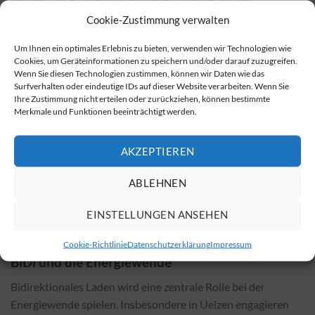
Verwaltung nachfragen. Auch ein Blick auf die offiziellen
Cookie-Zustimmung verwalten
Website von Uelzen oder Niedersachsen kann sich lohnen.
Um Ihnen ein optimales Erlebnis zu bieten, verwenden wir Technologien wie
Zusätzlich könnten auch auf Bundesebene Förderungen
Cookies, um Geräteinformationen zu speichern und/oder darauf zuzugreifen.
verfügbar sein.
Wenn Sie diesen Technologien zustimmen, können wir Daten wie das
Surfverhalten oder eindeutige IDs auf dieser Website verarbeiten. Wenn Sie
Wo bekommt man Beratung?
Ihre Zustimmung nicht erteilen oder zurückziehen, können bestimmte
Merkmale und Funktionen beeinträchtigt werden.
Das Thema bidirektionales Laden kann komplex und
vielschichtig sein. Daher empfiehlt es sich, bereits in der
AKZEPTIEREN
Planungsphase einen qualifizierten Fachbetrieb
hinzuzuziehen. Für die Installation, Montage und
ABLEHNEN
Inbetriebnahme sollten Sie ebenfalls Experten konsultieren.
Erfahrene Unternehmen in Ihrer Nähe finden Sie unter
Link
EINSTELLUNGEN ANSEHEN
zur Fachbetriebssuche
.
Cookie-Richtlinie
Datenschutzerklärung
Impressum
BiDi und die Energiewende
Bidirektionales Laden wird eine zentrale Rolle bei der
Energiewende spielen. Insbesondere in Uelzen engagieren