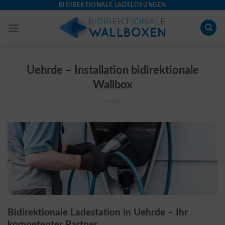
Skip
BIDIREKTIONALE LADELÖSUNGEN
to
content
Uehrde – Installation bidirektionale
Wallbox
Bidirektionale Ladestation in Uehrde – Ihr
kompetenter Partner