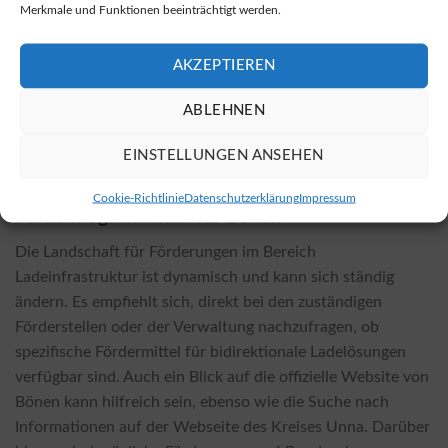
Merkmale und Funktionen beeinträchtigt werden.
Installationsaufwand, Vorarbeiten und spezifische
Anforderungen an die Elektroinstallation beeinflussen die
AKZEPTIEREN
Preisgestaltung. Im Allgemeinen sind die Kosten für eine
BiDi-Ladestation höher als für herkömmliche Wallboxen.
ABLEHNEN
Allerdings amortisieren sich diese höheren
Anschaffungskosten häufig durch die erzielten
EINSTELLUNGEN ANSEHEN
Einsparungen.
Cookie-Richtlinie
Datenschutzerklärung
Impressum
Fördermöglichkeiten für Bönen
Die Landschaft für Förderungen im Bereich
Ladeinfrastruktur ist dynamisch und kann sich ständig
ändern. Es empfiehlt sich, direkt bei den zuständigen
Förderstellen oder der Verwaltung nachzufragen, ob
spezifische Fördermittel für bidirektionale Ladelösungen
verfügbar sind. Auch ein Blick auf die offizielle Website von
Bönen kann hilfreich sein, ebenso wie die Suche nach
Informationen auf der Webseite des Kreises Unna. Darüber