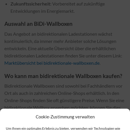
Zukunftssicherheit:
Vorbereitet auf zukünftige
Entwicklungen im Energiemarkt.
Auswahl an BiDi-Wallboxen
Das Angebot an bidirektionalen Ladestationen wächst
kontinuierlich, da immer mehr Anbieter solche Lösungen
entwickeln. Eine aktuelle Übersicht über die erhältlichen
bidirektionalen Ladestationen finden Sie unter diesem Link:
Marktübersicht bei bidirektionale-wallboxen.de
.
Wo kann man bidirektionale Wallboxen kaufen?
Bidirektionale Wallboxen sind sowohl bei Fachhändlern vor
Ort als auch in zahlreichen Online-Shops erhältlich. In den
Online-Shops finden Sie oft günstigere Preise. Wenn Sie eine
bidirektionale Wallbox erwerben möchten, können Sie dies
über den folgenden Link tun:
Bidirektionale Wallboxen
Cookie-Zustimmung verwalten
kaufen bei e-mobileo
.
Um Ihnen ein optimales Erlebnis zu bieten, verwenden wir Technologien wie