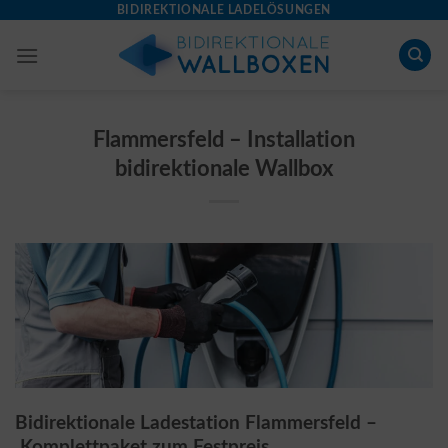
Skip
BIDIREKTIONALE LADELÖSUNGEN
to
content
Flammersfeld – Installation
bidirektionale Wallbox
Bidirektionale Ladestation Flammersfeld –
Komplettpaket zum Festpreis