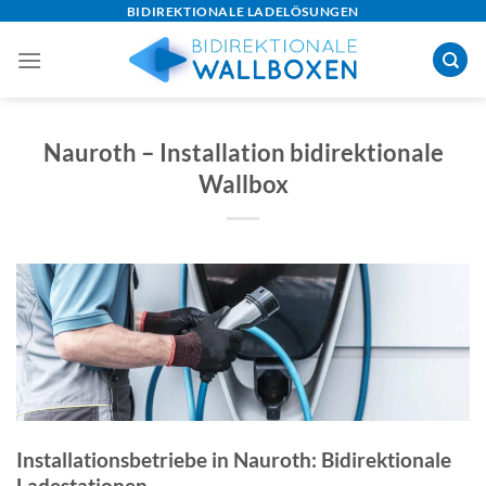
Skip
BIDIREKTIONALE LADELÖSUNGEN
to
content
Nauroth – Installation bidirektionale
Wallbox
Installationsbetriebe in Nauroth: Bidirektionale
Ladestationen