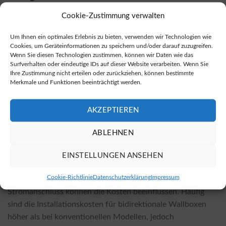
Wallboxen
Cookie-Zustimmung verwalten
Bidirektionale Wallboxen sind sowohl bei lokalen
Um Ihnen ein optimales Erlebnis zu bieten, verwenden wir Technologien wie
Fachhändlern als auch in zahlreichen Online-Shops
Cookies, um Geräteinformationen zu speichern und/oder darauf zuzugreifen.
erhältlich. Oft sind die Preise in Online-Shops günstiger,
Wenn Sie diesen Technologien zustimmen, können wir Daten wie das
was eine Budgetschonung ermöglicht. Sie können
Surfverhalten oder eindeutige IDs auf dieser Website verarbeiten. Wenn Sie
Ihre Zustimmung nicht erteilen oder zurückziehen, können bestimmte
bidirektionale Wallboxen unter folgendem Link erwerben:
Merkmale und Funktionen beeinträchtigt werden.
Bidirektionale Wallboxen kaufen
.
AKZEPTIEREN
Kosten für die Installation und Faktoren, die die
Preisgestaltung beeinflussen
ABLEHNEN
Die Kosten für die Installation einer bidirektionalen
Wallbox variieren je nach gewähltem Modell und den
EINSTELLUNGEN ANSEHEN
örtlichen Gegebenheiten. Faktoren wie die Komplexität der
Cookie-Richtlinie
Datenschutzerklärung
Impressum
Installation und die Entfernung zum nächsten
Stromanschluss können die Kosten beeinflussen. Häufig
sind die Installationskosten für bidirektionale Wallboxen
höher als bei konventionellen Modellen, jedoch