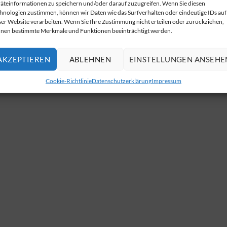
äteinformationen zu speichern und/oder darauf zuzugreifen. Wenn Sie diesen
hnologien zustimmen, können wir Daten wie das Surfverhalten oder eindeutige IDs auf
ser Website verarbeiten. Wenn Sie Ihre Zustimmung nicht erteilen oder zurückziehen,
nen bestimmte Merkmale und Funktionen beeinträchtigt werden.
AKZEPTIEREN
ABLEHNEN
EINSTELLUNGEN ANSEHE
Cookie-Richtlinie
Datenschutzerklärung
Impressum