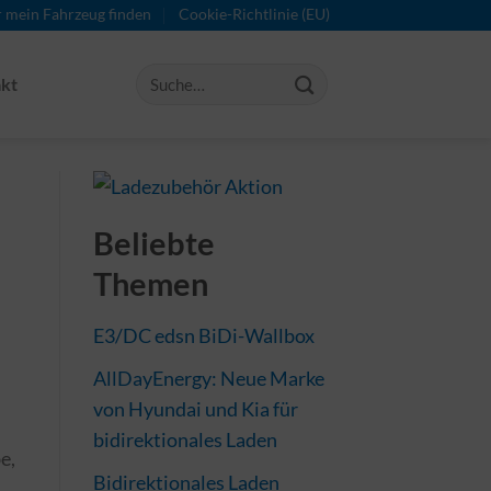
r mein Fahrzeug finden
Cookie-Richtlinie (EU)
kt
Beliebte
Themen
E3/DC edsn BiDi-Wallbox
AllDayEnergy: Neue Marke
von Hyundai und Kia für
bidirektionales Laden
e,
Bidirektionales Laden