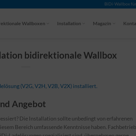
BiDi-Wallbox fü
rektionale Wallboxen
Installation
Magazin
Konta
lation bidirektionale Wallbox
 und Angebot
essiert? Die Installation sollte unbedingt von erfahrenen
diesem Bereich umfassende Kenntnisse haben. Fachbetrieb
iDi-Ladelösungen spezialisiert sind, übernehmen gerne