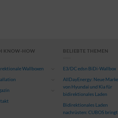
DI KNOW-HOW
BELIEBTE THEMEN
irektionale Wallboxen
E3/DC edsn BiDi-Wallbox
allation
AllDayEnergy: Neue Mark
von Hyundai und Kia für
azin
bidirektionales Laden
takt
Bidirektionales Laden
nachrüsten: CUBOS bringt