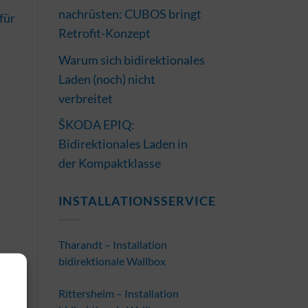
nachrüsten: CUBOS bringt
für
Retrofit-Konzept
Warum sich bidirektionales
Laden (noch) nicht
verbreitet
ŠKODA EPIQ:
Bidirektionales Laden in
der Kompaktklasse
INSTALLATIONSSERVICE
Tharandt – Installation
bidirektionale Wallbox
Rittersheim – Installation