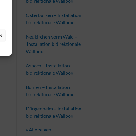
bidirektionale Wallbox
Osterburken – Installation
bidirektionale Wallbox
N
Neukirchen vorm Wald –
Installation bidirektionale
Wallbox
Asbach – Installation
bidirektionale Wallbox
Bühren – Installation
bidirektionale Wallbox
Düngenheim – Installation
bidirektionale Wallbox
» Alle zeigen