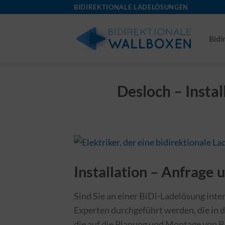
Skip
BIDIREKTIONALE LADELÖSUNGEN
to
content
Bidi
Desloch – Instal
Installation – Anfrage
Sind Sie an einer BiDi-Ladelösung inter
Experten durchgeführt werden, die in 
die auf die Planung und Montage von B