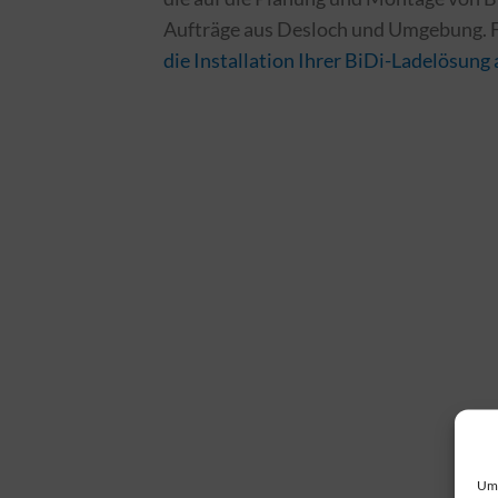
Aufträge aus Desloch und Umgebung. 
die Installation Ihrer BiDi-Ladelösung 
Um 