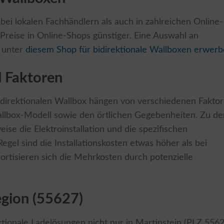
bei lokalen Fachhändlern als auch in zahlreichen Online-
e Preise in Online-Shops günstiger. Eine Auswahl an
e unter
diesem Shop für bidirektionale Wallboxen erwer
d Faktoren
 bidirektionalen Wallbox hängen von verschiedenen Fakto
llbox-Modell sowie den örtlichen Gegebenheiten. Zu de
ise die Elektroinstallation und die spezifischen
egel sind die Installationskosten etwas höher als bei
rtisieren sich die Mehrkosten durch potenzielle
egion (55627)
ektionale Ladelösungen nicht nur in Martinstein (PLZ 5562