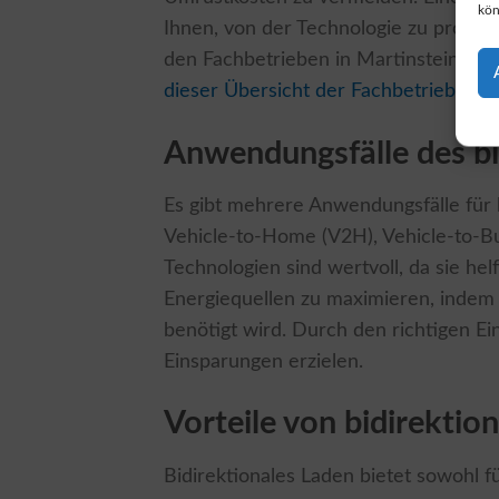
kön
Ihnen, von der Technologie zu profitie
den Fachbetrieben in Martinstein, die
dieser Übersicht der Fachbetriebe
.
Anwendungsfälle des bi
Es gibt mehrere Anwendungsfälle für b
Vehicle-to-Home (V2H), Vehicle-to-Bu
Technologien sind wertvoll, da sie hel
Energiequellen zu maximieren, indem 
benötigt wird. Durch den richtigen Ei
Einsparungen erzielen.
Vorteile von bidirekti
Bidirektionales Laden bietet sowohl f