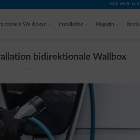
BiDi-Wallbox f
rektionale Wallboxen
Installation
Magazin
Konta
tallation bidirektionale Wallbox