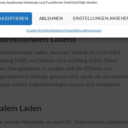
nen bestimmte Merkmale und Funktionen beeinträchtigt werden.
ren, sobald die Funktion freigeschaltet ist. Informationen
 bidi-ready Wallboxen installieren können, finden Sie unt
AKZEPTIEREN
ABLEHNEN
EINSTELLUNGEN ANSEHE
Cookie-Richtlinie
Datenschutzerklärung
Impressum
direktionalen Ladens
idirektionales Laden, darunter Vehicle-to-Grid (V2G),
ilding (V2B) und Vehicle-to-Everything (V2X). Diese
fen, Energiekosten zu senken und die Effizienz von
gespeicherte Energie genutzt wird, wenn sie am meiste
nsatz solcher Ladetechnologien lassen sich erhebliche
onalem Laden
ür private Haushalte als auch für Unternehmen zahlreich