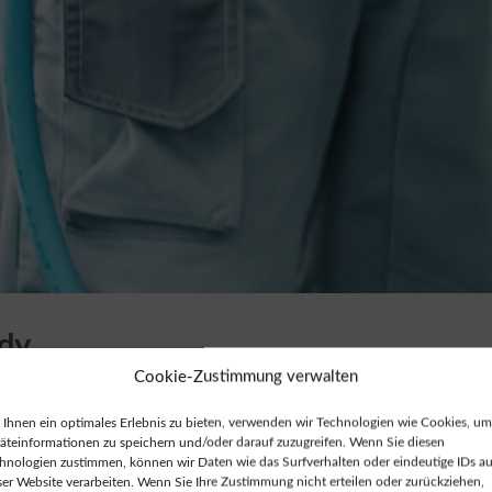
ady
Cookie-Zustimmung verwalten
x für das bidirektionale Laden vorbereitet ist; die Funkt
Ihnen ein optimales Erlebnis zu bieten, verwenden wir Technologien wie Cookies, um
Hersteller freigeschaltet werden. Es ist ratsam, schon
äteinformationen zu speichern und/oder darauf zuzugreifen. Wenn Sie diesen
llieren, um zukunftssicher zu sein und mögliche
hnologien zustimmen, können wir Daten wie das Surfverhalten oder eindeutige IDs au
ser Website verarbeiten. Wenn Sie Ihre Zustimmung nicht erteilen oder zurückziehen,
he Wallbox schützt Ihre Investition und ermöglicht es