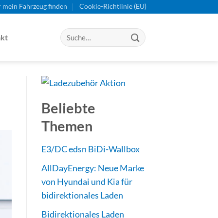
r mein Fahrzeug finden
Cookie-Richtlinie (EU)
kt
Beliebte
Themen
E3/DC edsn BiDi-Wallbox
AllDayEnergy: Neue Marke
von Hyundai und Kia für
bidirektionales Laden
Bidirektionales Laden