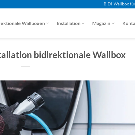
BiDi-Wallbox fü
rektionale Wallboxen
Installation
Magazin
Konta
allation bidirektionale Wallbox