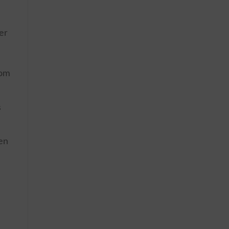
er
rom
s
gen