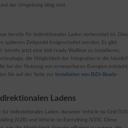
und der Umgebung tätig sind.
ox bereits für bidirektionales Laden vorbereitet ist. Die
m späteren Zeitpunkt freigeschaltet werden. Es gibt
 bereits jetzt eine bidi-ready Wallbox zu installieren,
chnologie, die Möglichkeit der Integration in die häuslic
 die bei der Nutzung von erneuerbaren Energien entsteht
en Sie auf der Seite zur
Installation von BiDi-Ready-
direktionalen Ladens
für bidirektionales Laden, darunter Vehicle-to-Grid (V2G
ilding (V2B) und Vehicle-to-Everything (V2X). Diese
e, wie die Möglichkeit, Energie effizient zu nutzen, die