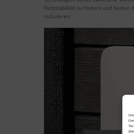
Netzstabilität zu fördern und Kosten
reduzieren.
Um 
Ger
Tec
die