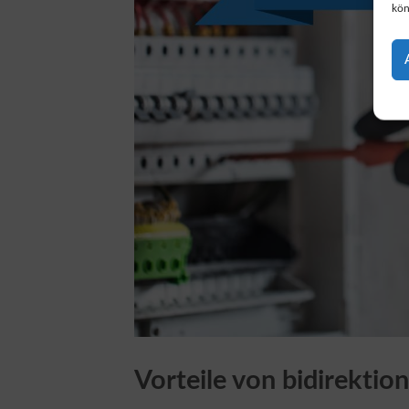
kön
Vorteile von bidirekti