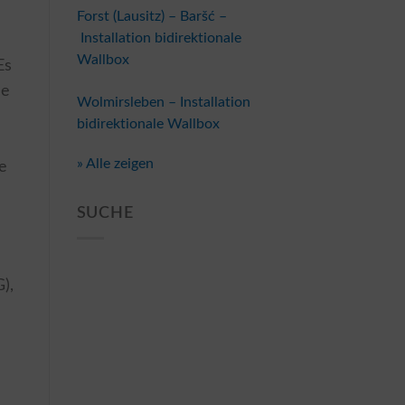
Forst (Lausitz) – Baršć –
Installation bidirektionale
Wallbox
Es
le
Wolmirsleben – Installation
bidirektionale Wallbox
» Alle zeigen
ie
SUCHE
),