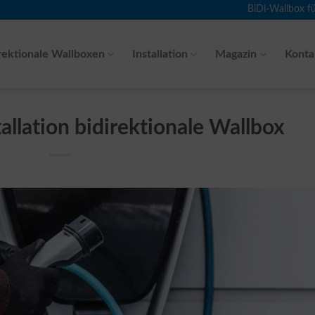
BiDi-Wallbox f
rektionale Wallboxen
Installation
Magazin
Konta
allation bidirektionale Wallbox