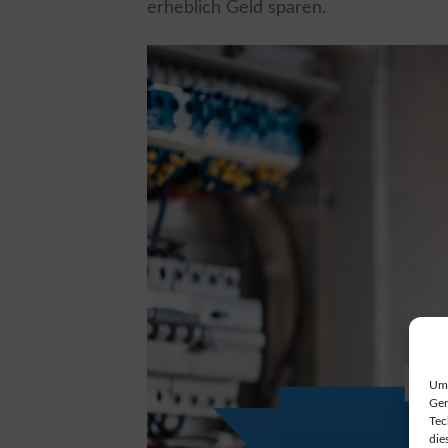
erheblich Geld sparen.
Um 
Ger
Tec
die