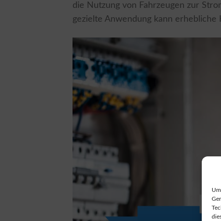
die Nutzung von Fahrzeugen zur Str
gezielte Anwendung kann erhebliche 
Um 
Ger
Tec
die