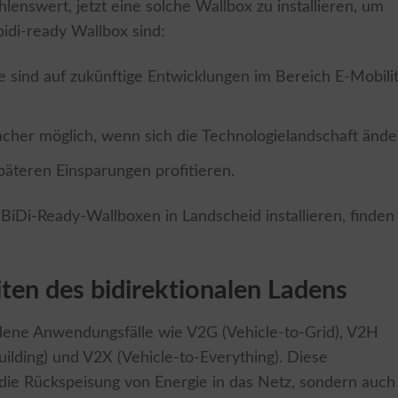
ehlenswert, jetzt eine solche Wallbox zu installieren, um
 bidi-ready Wallbox sind:
ie sind auf zukünftige Entwicklungen im Bereich E-Mobili
acher möglich, wenn sich die Technologielandschaft ände
päteren Einsparungen profitieren.
BiDi-Ready-Wallboxen in Landscheid installieren, finden
en des bidirektionalen Ladens
edene Anwendungsfälle wie V2G (Vehicle-to-Grid), V2H
ilding) und V2X (Vehicle-to-Everything). Diese
ie Rückspeisung von Energie in das Netz, sondern auch