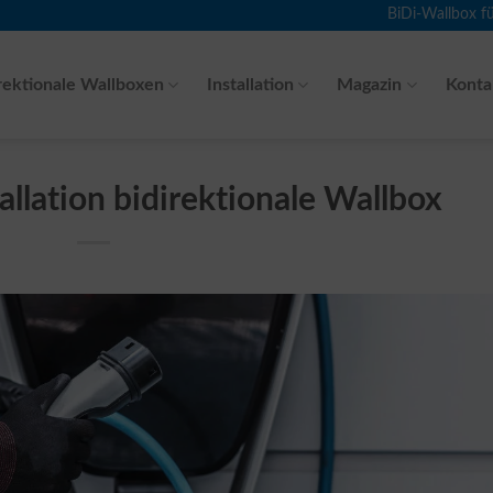
BiDi-Wallbox f
rektionale Wallboxen
Installation
Magazin
Konta
allation bidirektionale Wallbox