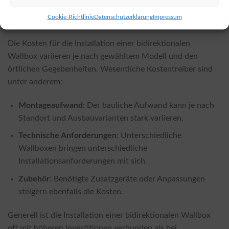
Produkte finden Sie beispielsweise
hier
.
Cookie-Richtlinie
Datenschutzerklärung
Impressum
Was kostet die Installation?
Die Kosten für die Installation einer bidirektionalen
Wallbox variieren je nach gewähltem Modell und den
örtlichen Gegebenheiten. Wesentliche Kostentreiber sind
unter anderem:
Montageaufwand
: Der bauliche Aufwand kann je nach
Standort und Ausbauvarianten stark variieren.
Technische Anforderungen
: Unterschiedliche
Wallboxen bringen unterschiedliche
Installationsanforderungen mit sich.
Zubehör
: Benötigte Zusatzgeräte oder Anpassungen
steigern ebenfalls die Kosten.
Generell ist die Installation einer bidirektionalen Wallbox
oft mit höheren Investitionen verbunden als bei