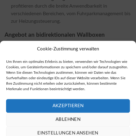
profitieren durch die breite Anwendbarkeit in
verschiedenen Bereichen, vom Fuhrparkmanagement bis
zur Heizungssteuerung.
Angebot an bidirektionalen Wallboxen
Die Auswahl an bidirektionalen Ladestationen wächst
Cookie-Zustimmung verwalten
kontinuierlich. Eine Vielzahl von Anbietern offeriert
mittlerweile unterschiedliche Modelle und Lösungen. Eine
Um Ihnen ein optimales Erlebnis zu bieten, verwenden wir Technologien wie
Cookies, um Geräteinformationen zu speichern und/oder darauf zuzugreifen.
umfassende Übersicht der auf dem Markt verfügbaren
Wenn Sie diesen Technologien zustimmen, können wir Daten wie das
bidirektionalen Wallboxen erhalten Sie in dieser
Übersicht
Surfverhalten oder eindeutige IDs auf dieser Website verarbeiten. Wenn Sie
der bidirektionalen Ladestationen
.
Ihre Zustimmung nicht erteilen oder zurückziehen, können bestimmte
Merkmale und Funktionen beeinträchtigt werden.
Bezugsquellen für bidirektionale Wallboxen
AKZEPTIEREN
Sie können bidirektionale Wallboxen sowohl bei
Fachhändlern vor Ort als auch in vielen Online-Shops
ABLEHNEN
erwerben. In der Regel sind die Preise in Online-Shops
deutlich günstiger als im stationären Handel. Zuverlässige
EINSTELLUNGEN ANSEHEN