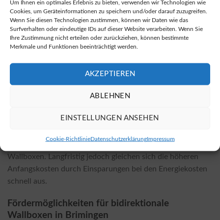
Um Ihnen ein optimales Erlebnis zu bieten, verwenden wir Technologien wie
Fachhändlern als auch in Online-Shops erhältlich. Online
Cookies, um Geräteinformationen zu speichern und/oder darauf zuzugreifen.
finden Sie oftmals günstigere Preise. Eine Auswahl
Wenn Sie diesen Technologien zustimmen, können wir Daten wie das
Surfverhalten oder eindeutige IDs auf dieser Website verarbeiten. Wenn Sie
interessanter Modelle können Sie unter folgendem
Angebot
Ihre Zustimmung nicht erteilen oder zurückziehen, können bestimmte
entdecken.
Merkmale und Funktionen beeinträchtigt werden.
Kosten der Installation und Einflussfaktoren
AKZEPTIEREN
Die Kosten für die Installation einer bidirektionalen
Ladelösung hängen vom gewählten Wallbox-Modell und
ABLEHNEN
den lokalen Gegebenheiten ab. Faktoren wie
EINSTELLUNGEN ANSEHEN
Leitungslängen, Wand- oder Bodeneinbau sowie zusätzliche
Zusatzleistungen spielen eine Rolle. Im Allgemeinen sind die
Cookie-Richtlinie
Datenschutzerklärung
Impressum
Installationskosten etwas höher als bei herkömmlichen
Wallboxen. Langfristig jedoch gleichen sich die höheren
Anfangskosten durch Einsparungen bei den Energiekosten
schnell aus.
Fördermöglichkeiten für bidirektionale
Wallboxen in Brimingen