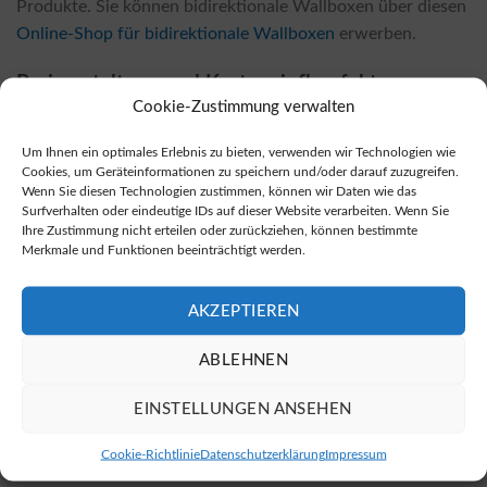
Produkte. Sie können bidirektionale Wallboxen über diesen
Online-Shop für bidirektionale Wallboxen
erwerben.
Preisgestaltung und Kosteneinflussfaktoren
Cookie-Zustimmung verwalten
Die Kosten für die Installation einer bidirektionalen
Wallbox hängen stark vom Modell ab, das Sie wählen,
Um Ihnen ein optimales Erlebnis zu bieten, verwenden wir Technologien wie
Cookies, um Geräteinformationen zu speichern und/oder darauf zuzugreifen.
sowie von den spezifischen Gegebenheiten vor Ort.
Wenn Sie diesen Technologien zustimmen, können wir Daten wie das
Faktoren wie die Entfernung zum Sicherungskasten,
Surfverhalten oder eindeutige IDs auf dieser Website verarbeiten. Wenn Sie
notwendige Umbauten oder spezielle
Ihre Zustimmung nicht erteilen oder zurückziehen, können bestimmte
Merkmale und Funktionen beeinträchtigt werden.
Installationsanforderungen können den Preis beeinflussen.
In der Regel sind die Kosten für die Installation einer
bidirektionalen Wallbox höher als bei herkömmlichen
AKZEPTIEREN
Modellen, jedoch führen die Einsparungen, die Sie dadurch
ABLEHNEN
erhalten, meist schnell zu einer Amortisation der höheren
Anschaffungskosten.
EINSTELLUNGEN ANSEHEN
Fördermöglichkeiten für Bidirektionale
Cookie-Richtlinie
Datenschutzerklärung
Impressum
Wallboxen in Oberlascheid