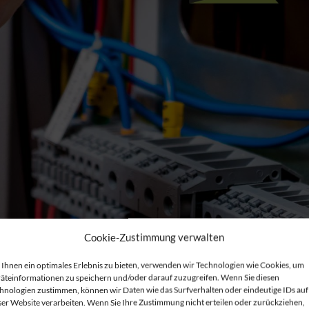
Cookie-Zustimmung verwalten
Ihnen ein optimales Erlebnis zu bieten, verwenden wir Technologien wie Cookies, um
direktionales Laden
äteinformationen zu speichern und/oder darauf zuzugreifen. Wenn Sie diesen
hnologien zustimmen, können wir Daten wie das Surfverhalten oder eindeutige IDs auf
ser Website verarbeiten. Wenn Sie Ihre Zustimmung nicht erteilen oder zurückziehen,
ür bidirektionales Laden, darunter V2G (Vehicle-to-Grid),