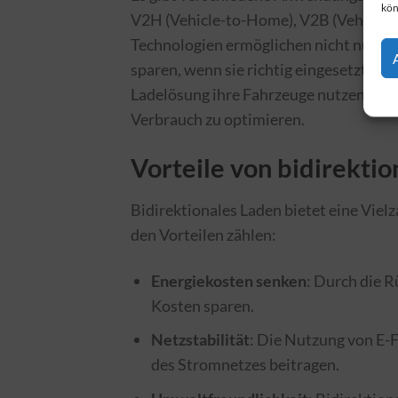
kön
V2H (Vehicle-to-Home), V2B (Vehicle-t
Technologien ermöglichen nicht nur ei
sparen, wenn sie richtig eingesetzt we
Ladelösung ihre Fahrzeuge nutzen, um 
Verbrauch zu optimieren.
Vorteile von bidirekti
Bidirektionales Laden bietet eine Viel
den Vorteilen zählen:
Energiekosten senken
: Durch die 
Kosten sparen.
Netzstabilität
: Die Nutzung von E-F
des Stromnetzes beitragen.