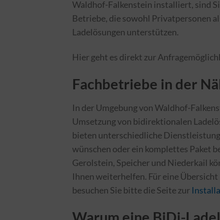
Waldhof-Falkenstein installiert, sind Si
Betriebe, die sowohl Privatpersonen al
Ladelösungen unterstützen.
Hier geht es direkt zur Anfragemöglich
Fachbetriebe in der N
In der Umgebung von Waldhof-Falkenste
Umsetzung von bidirektionalen Ladelös
bieten unterschiedliche Dienstleistunge
wünschen oder ein komplettes Paket be
Gerolstein, Speicher und Niederkail kö
Ihnen weiterhelfen. Für eine Übersicht 
besuchen Sie bitte die Seite zur
Install
Warum eine BiDi-Ladel