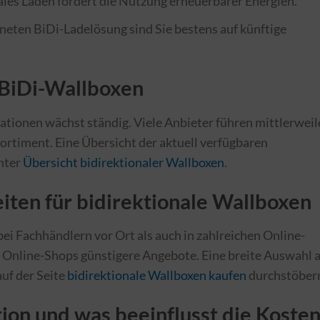
nales Laden fördert die Nutzung erneuerbarer Energien.
gneten BiDi-Ladelösung sind Sie bestens auf künftige
 BiDi-Wallboxen
ationen wächst ständig. Viele Anbieter führen mittlerweil
ortiment. Eine Übersicht der aktuell verfügbaren
unter
Übersicht bidirektionaler Wallboxen
.
ten für bidirektionale Wallboxen
ei Fachhändlern vor Ort als auch in zahlreichen Online-
in Online-Shops günstigere Angebote. Eine breite Auswahl 
uf der Seite
bidirektionale Wallboxen kaufen
durchstöber
tion und was beeinflusst die Koste