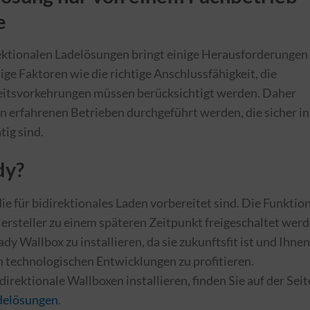
e
rektionalen Ladelösungen bringt einige Herausforderungen
tige Faktoren wie die richtige Anschlussfähigkeit, die
heitsvorkehrungen müssen berücksichtigt werden. Daher
von erfahrenen Betrieben durchgeführt werden, die sicher in
ig sind.
dy?
ie für bidirektionales Laden vorbereitet sind. Die Funktio
ersteller zu einem späteren Zeitpunkt freigeschaltet werd
ready Wallbox zu installieren, da sie zukunftsfit ist und Ihnen
en technologischen Entwicklungen zu profitieren.
irektionale Wallboxen installieren, finden Sie auf der Seit
adelösungen
.