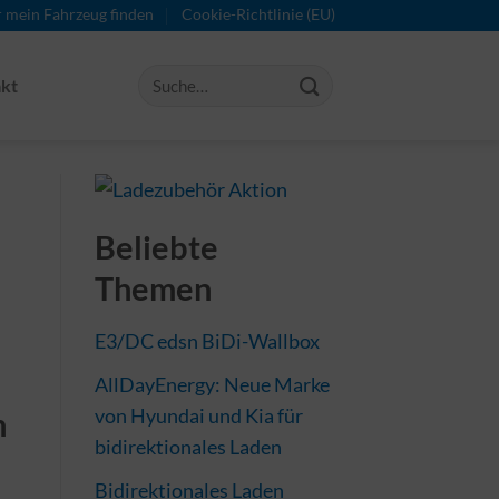
r mein Fahrzeug finden
Cookie-Richtlinie (EU)
kt
Beliebte
Themen
E3/DC edsn BiDi-Wallbox
AllDayEnergy: Neue Marke
von Hyundai und Kia für
n
bidirektionales Laden
Bidirektionales Laden