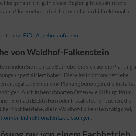
e hier genau richtig. In dieser Region gibt es zahlreiche
s auch Unternehmen bei der Installation bidirektionaler
keit:
Jetzt BiDi-Angebot anfragen
ähe von Waldhof-Falkenstein
in finden Sie mehrere Betriebe, die sich auf die Planung 
ungen spezialisiert haben. Diese Installationsbetriebe
n an, egal ob Sie nur eine Planung benötigen, die Installa
nötigen. Auch in benachbarten Orten wie Bitburg, Prüm,
nnen Sie nach Elektrikern oder Installateuren suchen, die
über Fachbetriebe, die in Waldhof-Falkenstein tätig sind,
ation von bidirektionalen Ladelösungen
.
ösung nur von einem Fachbetrieb