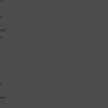
n
ind
n,
n.
ein