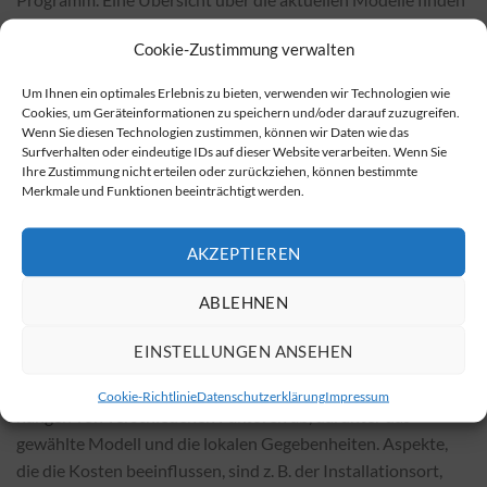
Sie in der umfassenden Marktübersicht für bidirektionale
Cookie-Zustimmung verwalten
Wallboxen.
Um Ihnen ein optimales Erlebnis zu bieten, verwenden wir Technologien wie
Wo man bidirektionale Wallboxen erwerben
Cookies, um Geräteinformationen zu speichern und/oder darauf zuzugreifen.
kann
Wenn Sie diesen Technologien zustimmen, können wir Daten wie das
Surfverhalten oder eindeutige IDs auf dieser Website verarbeiten. Wenn Sie
Bidirektionale Wallboxen sind sowohl bei lokalen
Ihre Zustimmung nicht erteilen oder zurückziehen, können bestimmte
Merkmale und Funktionen beeinträchtigt werden.
Fachhändlern als auch in vielen Online-Shops erhältlich. In
Online-Shops finden sich häufig günstigere Preise für die
Stationen. Eine Auswahl geeigneter Produkte kann unter
AKZEPTIEREN
diesem Link zu den bidirektionalen Wallboxen eingesehen
ABLEHNEN
werden.
Kosten der Installation und Einflussfaktoren
EINSTELLUNGEN ANSEHEN
Die Kosten für die Installation einer bidirektionalen Wallbox
Cookie-Richtlinie
Datenschutzerklärung
Impressum
hängen von verschiedenen Faktoren ab, darunter das
gewählte Modell und die lokalen Gegebenheiten. Aspekte,
die die Kosten beeinflussen, sind z. B. der Installationsort,