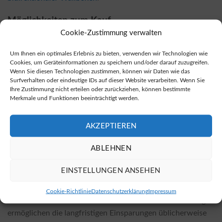
Möglichkeiten zum Kauf
Cookie-Zustimmung verwalten
Bidirektionale Wallboxen sind sowohl bei örtlichen
Fachhändlern als auch in zahlreichen Online-Shops
Um Ihnen ein optimales Erlebnis zu bieten, verwenden wir Technologien wie
erhältlich, häufig zu günstigeren Preisen. Besuchen Sie den
Cookies, um Geräteinformationen zu speichern und/oder darauf zuzugreifen.
Wenn Sie diesen Technologien zustimmen, können wir Daten wie das
folgenden Link, um bidirektionale Wallboxen zu kaufen:
Surfverhalten oder eindeutige IDs auf dieser Website verarbeiten. Wenn Sie
Hier können Sie bidirektionale Wallboxen kaufen
.
Ihre Zustimmung nicht erteilen oder zurückziehen, können bestimmte
Merkmale und Funktionen beeinträchtigt werden.
Kosten der Installation und Einflussfaktoren
AKZEPTIEREN
Die Kosten für die Installation einer bidirektionalen
Wallbox variieren je nach gewähltem Modell und den
ABLEHNEN
lokalen Gegebenheiten. Faktoren wie die vorhandene
Infrastruktur, Materialkosten und der Arbeitsaufwand der
EINSTELLUNGEN ANSEHEN
Fachbetriebe spielen eine Rolle. Grundsätzlich sind die
Kosten für die Installation einer bidirektionalen Wallbox
Cookie-Richtlinie
Datenschutzerklärung
Impressum
etwas höher als bei konventionellen Wallboxen. Allerdings
ermöglichen die langfristigen Einsparungen üblicherweise