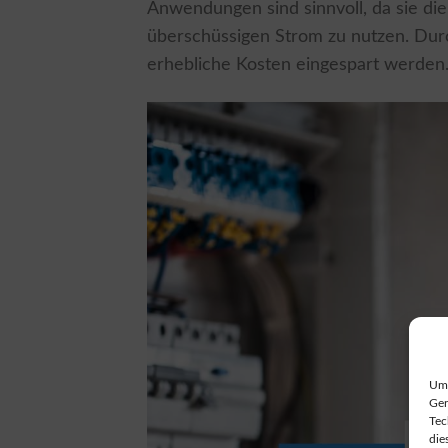
Anwendungen sind sinnvoll, da sie die
überschüssigen Strom zu nutzen. Durc
erhebliche Kosten eingespart werden
Um 
Ger
Tec
die