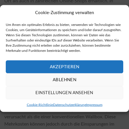
Ort als auch in zahlreichen Online-Shops erhältlich. In
vielen Fällen sind die Preise in Online-Shops günstiger.
Cookie-Zustimmung verwalten
Wenn Sie eine bidirektionale Wallbox kaufen möchten,
können Sie dies unter folgender Adresse tun:
Bidirektionale
Um Ihnen ein optimales Erlebnis zu bieten, verwenden wir Technologien wie
Wallboxen kaufen
.
Cookies, um Geräteinformationen zu speichern und/oder darauf zuzugreifen.
Wenn Sie diesen Technologien zustimmen, können wir Daten wie das
Surfverhalten oder eindeutige IDs auf dieser Website verarbeiten. Wenn Sie
Kosten für die Installation und deren
Ihre Zustimmung nicht erteilen oder zurückziehen, können bestimmte
Einflussfaktoren
Merkmale und Funktionen beeinträchtigt werden.
Die Kosten für die Installation einer bidirektionalen
Wallbox hängen von verschiedenen Aspekten ab,
AKZEPTIEREN
einschließlich der Wahl des Wallbox-Modells und den
ABLEHNEN
spezifischen örtlichen Gegebenheiten. Faktoren wie die
Komplexität der Installation und erforderliche Anpassungen
EINSTELLUNGEN ANSEHEN
können ebenfalls Einfluss auf den Preis nehmen. Es ist
wichtig zu beachten, dass die Installation einer
Cookie-Richtlinie
Datenschutzerklärung
Impressum
bidirektionalen Wallbox in der Regel höhere Anfangskosten
verursacht als die einer konventionellen Wallbox. Diese
Mehrkosten können jedoch durch die Einsparungen im