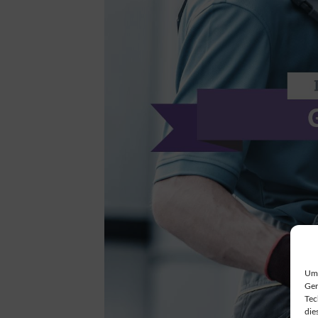
Um 
Ger
Tec
die