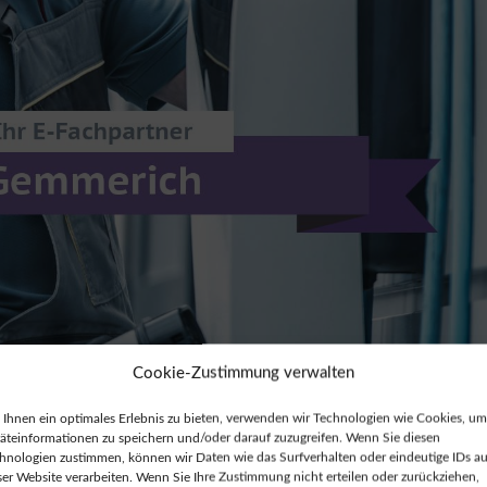
Cookie-Zustimmung verwalten
Ihnen ein optimales Erlebnis zu bieten, verwenden wir Technologien wie Cookies, um
äteinformationen zu speichern und/oder darauf zuzugreifen. Wenn Sie diesen
hnologien zustimmen, können wir Daten wie das Surfverhalten oder eindeutige IDs au
ser Website verarbeiten. Wenn Sie Ihre Zustimmung nicht erteilen oder zurückziehen,