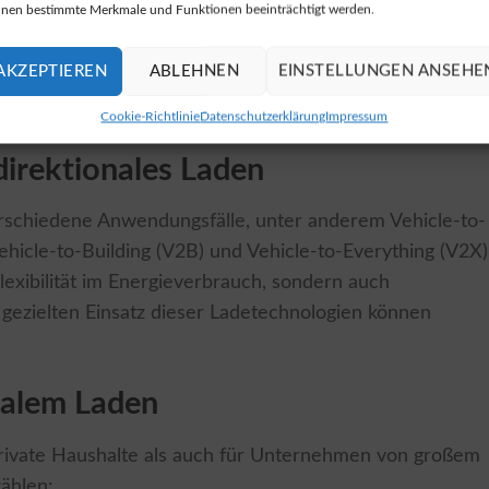
nen bestimmte Merkmale und Funktionen beeinträchtigt werden.
AKZEPTIEREN
ABLEHNEN
EINSTELLUNGEN ANSEHE
Cookie-Richtlinie
Datenschutzerklärung
Impressum
direktionales Laden
erschiedene Anwendungsfälle, unter anderem Vehicle-to-
hicle-to-Building (V2B) und Vehicle-to-Everything (V2X)
lexibilität im Energieverbrauch, sondern auch
gezielten Einsatz dieser Ladetechnologien können
onalem Laden
 private Haushalte als auch für Unternehmen von großem
zählen: