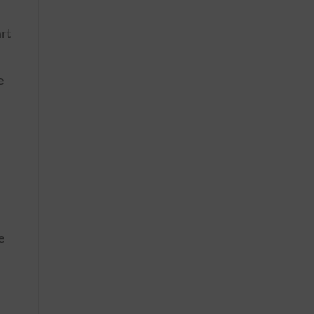
rt
e
e