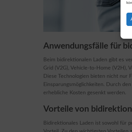
kön
Anwendungsfälle für bi
Beim bidirektionalen Laden gibt es v
Grid (V2G), Vehicle-to-Home (V2H), Ve
Diese Technologien bieten nicht nur F
Einsparungsmöglichkeiten. Durch den 
erhebliche Kosten gesenkt werden.
Vorteile von bidirekti
Bidirektionales Laden ist sowohl für
Vorteil. Zu den wichtigsten Vorteilen 