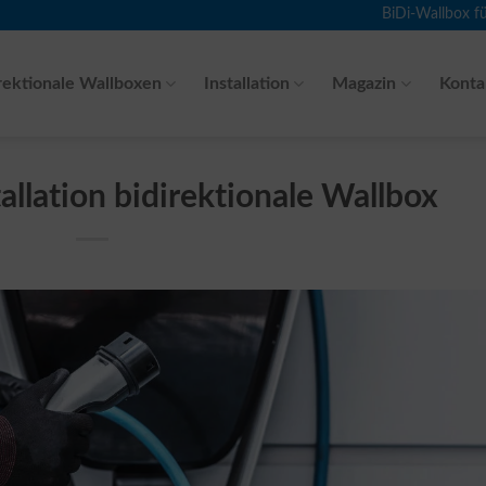
BiDi-Wallbox f
rektionale Wallboxen
Installation
Magazin
Konta
llation bidirektionale Wallbox