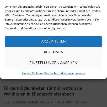
können Sie sich durch diesen Kauf-Link informieren.
Um Ihnen ein optimales Erlebnis zu bieten, verwenden wir Technologien wie
Cookies, um Geräteinformationen zu speichern und/oder darauf zuzugreifen.
Installationskosten und Einflussfaktoren
Wenn Sie diesen Technologien zustimmen, können wir Daten wie das
Surfverhalten oder eindeutige IDs auf dieser Website verarbeiten. Wenn Sie
Die Kosten für die Installation einer bidirektionalen
Ihre Zustimmung nicht erteilen oder zurückziehen, können bestimmte
Merkmale und Funktionen beeinträchtigt werden.
Wallbox hängen von verschiedenen Faktoren ab, darunter
das gewählte Modell und die örtlichen Gegebenheiten. Zu
AKZEPTIEREN
den wichtigsten Einflussfaktoren gehören die
erforderlichen elektrischen Anpassungen und
ABLEHNEN
gegebenenfalls notwendige Genehmigungen. Generell sind
die Installationskosten für bidirektionale Wallboxen etwas
EINSTELLUNGEN ANSEHEN
höher als bei herkömmlichen Modellen, allerdings
amortisieren sich diese durch mögliche Einsparungen
Cookie-Richtlinie
Datenschutzerklärung
Impressum
schnell.
Fördermöglichkeiten für bidirektionale
Wallboxen in Niederschlettenbach
Die Förderlandschaft für Ladeinfrastruktur ist sehr