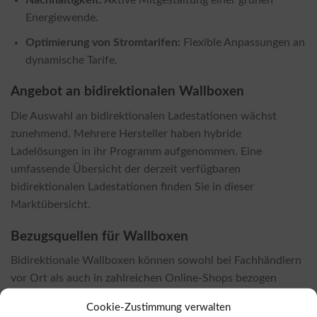
Energiewende.
Optimierung von Stromtarifen:
Flexible Anpassungen an
dynamische Tarife.
Angebot an bidirektionalen Wallboxen
Die Auswahl an bidirektionalen Ladestationen wächst
zunehmend. Mehrere Hersteller haben hybride
Ladelösungen in ihr Programm aufgenommen. Eine
umfassende Übersicht der derzeit verfügbaren
bidirektionalen Ladestationen finden Sie in dieser
Marktübersicht.
Bezugsquellen für Wallboxen
Bidirektionale Wallboxen können sowohl bei Fachhändlern
vor Ort als auch in zahlreichen Online-Shops bezogen
werden. In vielen Online-Shops sind die Preise oft
Cookie-Zustimmung verwalten
attraktiver. Wenn Sie an einem Kauf interessiert sind,