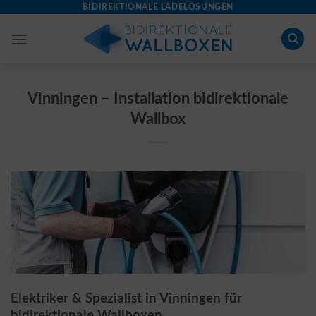
Skip
BIDIREKTIONALE LADELÖSUNGEN
to
content
Vinningen – Installation bidirektionale
Wallbox
Elektriker & Spezialist in Vinningen für
bidirektionale Wallboxen