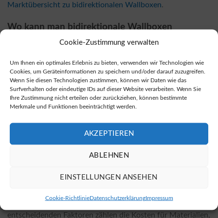
Marktübersicht zu bidirektionalen Wallboxen
.
Wo kann man bidirektionale Wallboxen
erwerben?
Cookie-Zustimmung verwalten
Bidirektionale Wallboxen sind sowohl bei Fachhändlern vor
Um Ihnen ein optimales Erlebnis zu bieten, verwenden wir Technologien wie
Ort als auch in vielen Online-Shops erhältlich. Online-
Cookies, um Geräteinformationen zu speichern und/oder darauf zuzugreifen.
Preise sind oftmals günstiger, was die Anschaffung
Wenn Sie diesen Technologien zustimmen, können wir Daten wie das
Surfverhalten oder eindeutige IDs auf dieser Website verarbeiten. Wenn Sie
attraktiver macht. Wenn Sie an einem Kauf interessiert
Ihre Zustimmung nicht erteilen oder zurückziehen, können bestimmte
sind, können Sie unter folgendem Link eine Auswahl an
Merkmale und Funktionen beeinträchtigt werden.
bidirektionalen Wallboxen finden:
bidirektionale Wallboxen
kaufen
.
AKZEPTIEREN
Was kosten die Installationen und was
ABLEHNEN
beeinflusst die Preise?
EINSTELLUNGEN ANSEHEN
Die Kosten für die Installation sind von verschiedenen
Faktoren abhängig, darunter das gewählte Wallbox-Modell
Cookie-Richtlinie
Datenschutzerklärung
Impressum
und die spezifischen örtlichen Gegebenheiten. Zu den
entscheidenden Faktoren zählen die Kosten für Materialien,