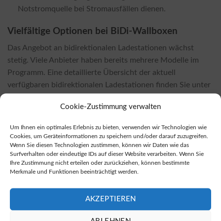
Notstromquelle bei Stromausfällen dienen.
Vielfältige Optionen bei BiDi-Wallboxen
Das Angebot an bidirektionalen Ladestationen wächst
stetig. Viele Anbieter haben bereits mehrere Modelle im
Programm. Eine detaillierte Übersicht der aktuell
verfügbaren bidirektionalen Ladestationen finden Sie unter
Marktübersicht bidirektionaler Wallboxen
.
Cookie-Zustimmung verwalten
Bezugsquellen für bidirektionale Wallboxen
Um Ihnen ein optimales Erlebnis zu bieten, verwenden wir Technologien wie
Bidirektionale Wallboxen sind sowohl bei Fachhändlern vor
Cookies, um Geräteinformationen zu speichern und/oder darauf zuzugreifen.
Wenn Sie diesen Technologien zustimmen, können wir Daten wie das
Ort als auch in zahlreichen Online-Shops erhältlich, wobei
Surfverhalten oder eindeutige IDs auf dieser Website verarbeiten. Wenn Sie
letztere oft günstigere Preise bieten. Unter
Kauf von
Ihre Zustimmung nicht erteilen oder zurückziehen, können bestimmte
Merkmale und Funktionen beeinträchtigt werden.
bidirektionalen Wallboxen
können Sie eine Auswahl an
Angeboten finden.
AKZEPTIEREN
Welche Kosten sind zu erwarten?