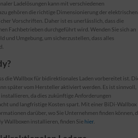
ionaler Ladelösungen kann mit verschiedenen
u gehören die richtige Dimensionierung der elektrischen
her Vorschriften. Daher ist es unerlässlich, dass die
enen Fachbetrieben durchgeführt wird. Wenden Sie sich an
 und Umgebung, um sicherzustellen, dass alles
d.
dy?
ss die Wallbox für bidirektionales Laden vorbereitet ist. Di
n später vom Hersteller aktiviert werden. Es ist sinnvoll,
u installieren, da dies zukünftige Anforderungen
facht und langfristige Kosten spart. Mit einer BiDi-Wallbox
nformationen darüber, wo Sie Unternehmen finden können, d
 Wallboxen installieren, finden Sie
hier
.