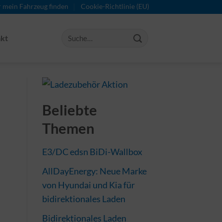
r mein Fahrzeug finden
Cookie-Richtlinie (EU)
kt
Beliebte
Themen
E3/DC edsn BiDi-Wallbox
AllDayEnergy: Neue Marke
von Hyundai und Kia für
bidirektionales Laden
Bidirektionales Laden