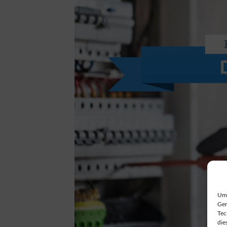
Um 
Ger
Tec
die