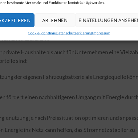
nen bestimmte Merkmale und Funktionen beeinträchtigt werden.
AKZEPTIEREN
ABLEHNEN
EINSTELLUNGEN ANSEHE
Cookie-Richtlinie
Datenschutzerklärung
Impressum
onalem Laden
r private Haushalte als auch für Unternehmen eine Vielzah
rteile sind:
tzung der eigenen Fahrzeugbatterie als Energiequelle kön
den fördert einen nachhaltigeren Umgang mit Energie durc
rgienutzung je nach Preissituation optimieren und anpass
n Energie ins Netz kann helfen, das Stromnetz stabiler zu