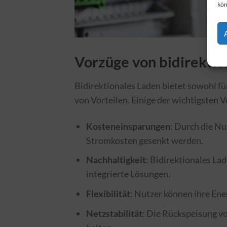
kön
Vorzüge von bidirekti
Bidirektionales Laden bietet sowohl fü
von Vorteilen. Einige der wichtigsten Vo
Kosteneinsparungen
: Durch die Nu
Stromkosten gesenkt werden.
Nachhaltigkeit
: Bidirektionales La
integrierte Lösungen.
Flexibilität
: Nutzer können ihre Ene
Netzstabilität
: Die Rückspeisung vo