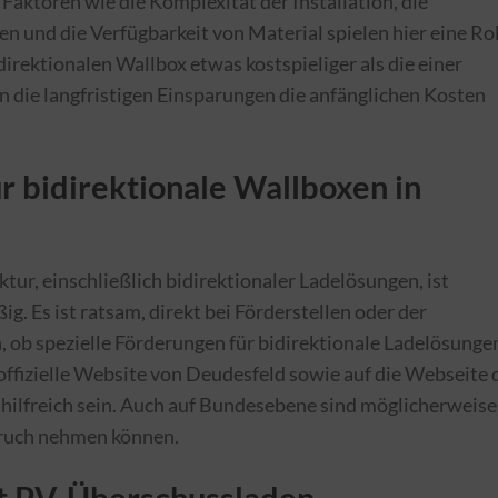
Faktoren wie die Komplexität der Installation, die
n und die Verfügbarkeit von Material spielen hier eine Rol
bidirektionalen Wallbox etwas kostspieliger als die einer
die langfristigen Einsparungen die anfänglichen Kosten
r bidirektionale Wallboxen in
tur, einschließlich bidirektionaler Ladelösungen, ist
. Es ist ratsam, direkt bei Förderstellen oder der
ob spezielle Förderungen für bidirektionale Ladelösunge
 offizielle Website von Deudesfeld sowie auf die Webseite 
 hilfreich sein. Auch auf Bundesebene sind möglicherweise
pruch nehmen können.
it PV-Überschussladen