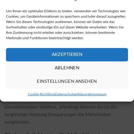
Bidirektionale Wallboxen sind sowohl bei Fachhändlern vor
Ort als auch in zahlreichen Online-Shops erhältlich. In
Um Ihnen ein optimales Erlebnis zu bieten, verwenden wir Technologien wie
Online-Shops sind die Anschaffungspreise in der Regel
Cookies, um Geräteinformationen zu speichern und/oder darauf zuzugreifen.
Wenn Sie diesen Technologien zustimmen, können wir Daten wie das
günstiger. Bei Interesse an einem Kauf von bidirektionalen
Surfverhalten oder eindeutige IDs auf dieser Website verarbeiten. Wenn Sie
Wallboxen können Sie unter folgendem Link die passenden
Ihre Zustimmung nicht erteilen oder zurückziehen, können bestimmte
Merkmale und Funktionen beeinträchtigt werden.
Modelle finden.
Kosten der Installation und Einflussfaktoren
AKZEPTIEREN
Die Installationskosten hängen vom gewählten Wallbox-
ABLEHNEN
Modell und den örtlichen Gegebenheiten ab. Faktoren wie
die Elektrik des Hauses, der Aufwand der Installation und
EINSTELLUNGEN ANSEHEN
zusätzliche Materialien können die Preise beeinflussen.
Generell ist die Installation einer bidirektionalen Wallbox
Cookie-Richtlinie
Datenschutzerklärung
Impressum
aufgrund ihrer zusätzlichen Funktionen höher als bei einer
konventionellen Wallbox, allerdings können durch die
langfristige Nutzung Einsparungen die Mehrkosten
ausgleichen.