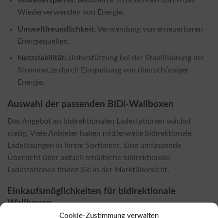
Wiederverwenden von Energie.
Umweltfreundlichkeit:
Verwendung von erneuerbaren
Energiequellen.
Netzstabilität:
Unterstützung bei der Stabilisierung der
Stromnetze durch Einspeisung von überschüssiger
Energie.
Auswahl der passenden BiDi-Wallboxen
Das Angebot an bidirektionalen Ladestationen wächst
stetig. Viele Anbieter haben mittlerweile bidirektionale
Ladelösungen in ihrem Sortiment. Eine umfassende
Übersicht über aktuell erhältliche bidirektionale
Ladestationen finden Sie in der Marktübersicht.
Einkaufsmöglichkeiten für bidirektionale
Wallboxen
Cookie-Zustimmung verwalten