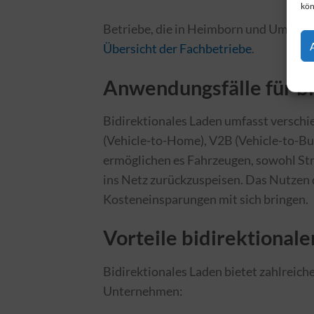
kön
Betriebe, die in Heimborn und Umgebung
Übersicht der Fachbetriebe
.
Anwendungsfälle für bi
Bidirektionales Laden umfasst versch
(Vehicle-to-Home), V2B (Vehicle-to-Bu
ermöglichen es Fahrzeugen, sowohl Str
ins Netz zurückzuspeisen. Das Nutzen 
Kosteneinsparungen mit sich bringen.
Vorteile bidirektional
Bidirektionales Laden bietet zahlreich
Unternehmen: