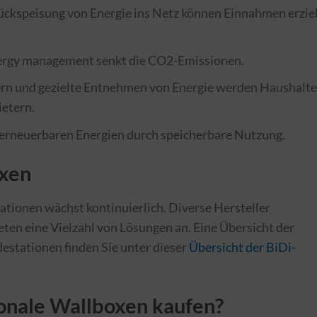
Rückspeisung von Energie ins Netz können Einnahmen erzie
energy management senkt die CO2-Emissionen.
ern und gezielte Entnehmen von Energie werden Haushalt
ietern.
 erneuerbaren Energien durch speicherbare Nutzung.
oxen
ationen wächst kontinuierlich. Diverse Hersteller
eten eine Vielzahl von Lösungen an. Eine Übersicht der
destationen finden Sie unter dieser
Übersicht der BiDi-
onale Wallboxen kaufen?