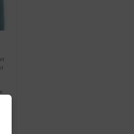
et
st
le