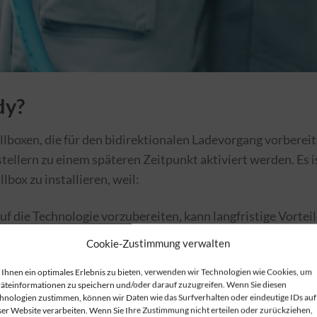
dy?
llboxen, die für den bidirektionalen Ladevorgang vorbereit
tellern zu einem späteren Zeitpunkt aktiviert werden. Es i
lbox zu installieren, weil:
auf die Technologie vorzubereiten, kann langfristige Vortei
Cookie-Zustimmung verwalten
ady Wallbox können zukünftige Betriebskosten gesenkt
Ihnen ein optimales Erlebnis zu bieten, verwenden wir Technologien wie Cookies, um
äteinformationen zu speichern und/oder darauf zuzugreifen. Wenn Sie diesen
hnologien zustimmen, können wir Daten wie das Surfverhalten oder eindeutige IDs auf
chkeit, ihre Energienutzung optimal zu steuern.
ser Website verarbeiten. Wenn Sie Ihre Zustimmung nicht erteilen oder zurückziehen,