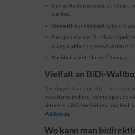
Energiekosten senken
: Durch die 
werden.
Umweltfreundlichkeit
: Efficient 
Energieautarkie
: Durch das Speich
weniger abhängig von externen Anb
Nachhaltigkeit
: Unterstützung von
Vielfalt an BiDi-Wallb
Das Angebot an bidirektionalen Ladest
investieren in diese Technologie und bi
aktuell erhältlichen bidirektionalen La
Wallboxen
.
Wo kann man bidirekti