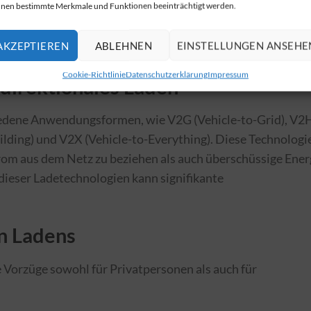
nen bestimmte Merkmale und Funktionen beeinträchtigt werden.
 bidi-ready Wallboxen installieren, finden Sie unter der
AKZEPTIEREN
ABLEHNEN
EINSTELLUNGEN ANSEHE
Cookie-Richtlinie
Datenschutzerklärung
Impressum
direktionales Laden
iedene Anwendungsformen, wie V2G (Vehicle-to-Grid), V2
ilding) und V2X (Vehicle-to-Everything). Diese Technologi
om aus dem Netz zu beziehen als auch überschüssige Ener
dieser Ladetechnologien kann signifikante
en Ladens
e Vorzüge sowohl für Privatpersonen als auch für