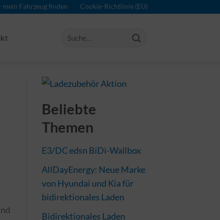
r mein Fahrzeug finden
Cookie-Richtlinie (EU)
kt
Beliebte
Themen
E3/DC edsn BiDi-Wallbox
AllDayEnergy: Neue Marke
von Hyundai und Kia für
bidirektionales Laden
ind
Bidirektionales Laden