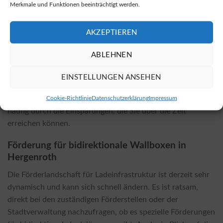
Merkmale und Funktionen beeinträchtigt werden.
Die Installationskosten einer bidirektionalen Wallbox
hängen vom gewählten Modell und den örtlichen
AKZEPTIEREN
Gegebenheiten ab. Faktoren, die die Kosten beeinflussen,
sind unter anderem die Elektroinstallation, notwendige
ABLEHNEN
Anpassungen im Haus und die individuelle Konfiguration.
Im Allgemeinen sind die Kosten für die Installation einer
EINSTELLUNGEN ANSEHEN
bidirektionalen Wallbox höher als bei konventionellen
Wallboxen. Allerdings amortisieren sich diese Investitionen
Cookie-Richtlinie
Datenschutzerklärung
Impressum
häufig durch die Einsparungen, die Sie über die Zeit
erreichen können.
Förderung für bidirektionale Wallboxen in
Hergenroth
Die Förderlandschaft für Ladeinfrastruktur ist derzeit sehr
dynamisch und kann sich schnell ändern. Es ist ratsam,
direkt bei den zuständigen Förderstellen oder der
Stadtverwaltung nachzufragen, ob es spezielle Förderungen