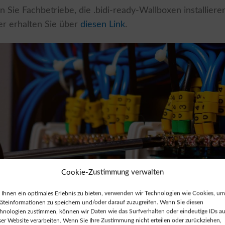
n Sie Fachbetriebe, die .bidi-ready-Wallboxen installiere
er erhalten Sie über
diesen Link
.
Cookie-Zustimmung verwalten
Ihnen ein optimales Erlebnis zu bieten, verwenden wir Technologien wie Cookies, um
äteinformationen zu speichern und/oder darauf zuzugreifen. Wenn Sie diesen
hnologien zustimmen, können wir Daten wie das Surfverhalten oder eindeutige IDs au
ser Website verarbeiten. Wenn Sie Ihre Zustimmung nicht erteilen oder zurückziehen,