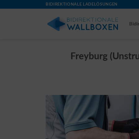
Skip
BIDIREKTIONALE LADELÖSUNGEN
to
content
Bidi
Freyburg (Unstrut