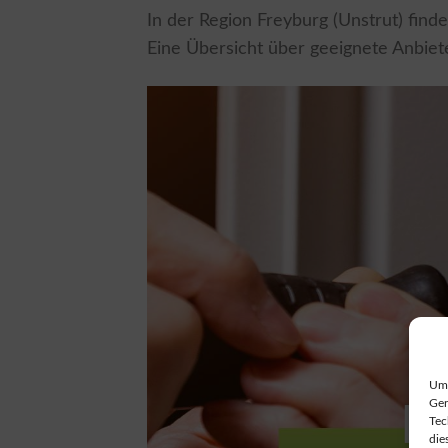
In der Region Freyburg (Unstrut) finde
Eine Übersicht über geeignete Anbiet
Um 
Ger
Tec
die