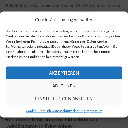
Bidirektionale Wallboxen sind sowohl bei Fachhändlern vor
Ort als auch in vielen Online-Shops erhältlich. Oftmals sind
Cookie-Zustimmung verwalten
die Preise in Online-Shops günstiger. Wenn Sie eine
bidirektionale Wallbox erwerben möchten, können Sie dies
Um Ihnen ein optimales Erlebnis zu bieten, verwenden wir Technologien wie
unter folgendem Link tun.
Cookies, um Geräteinformationen zu speichern und/oder darauf zuzugreifen.
Wenn Sie diesen Technologien zustimmen, können wir Daten wie das
Kosten der Installation und ihre Einflussfaktoren
Surfverhalten oder eindeutige IDs auf dieser Website verarbeiten. Wenn Sie
Ihre Zustimmung nicht erteilen oder zurückziehen, können bestimmte
Die Kosten für die Installation variieren je nach gewähltem
Merkmale und Funktionen beeinträchtigt werden.
Wallbox-Modell und den örtlichen Gegebenheiten. Faktoren
wie Verkabelung, Anschlussarbeiten und spezifische
AKZEPTIEREN
Anforderungen des Standorts beeinflussen die
Gesamtkosten. Eine bidirektionale Wallbox kann in der
ABLEHNEN
Anschaffung etwas teurer sein als eine konventionelle
EINSTELLUNGEN ANSEHEN
Wallbox, die Einsparungen, die durch ihre Nutzung möglich
sind, gleichen die Kosten jedoch oft schnell wieder aus.
Cookie-Richtlinie
Datenschutzerklärung
Impressum
Fördermöglichkeiten für bidirektionale
Ladelösungen in Edersleben