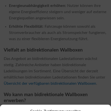
Energieunabhängigkeit erhöhen
: Nutzer können ihre
eigene Energieeffizienz steigern und weniger auf externe
Energiequellen angewiesen sein.
Erhöhte Flexibilität
: Fahrzeuge können sowohl als
Stromverbraucher als auch als Stromspeicher fungieren,
was zu einer flexibleren Energienutzung führt.
Vielfalt an bidirektionalen Wallboxen
Das Angebot an bidirektionalen Ladestationen wächst
stetig. Zahlreiche Anbieter haben bidirektionale
Ladelösungen im Sortiment. Eine Übersicht der derzeit
erhältlichen bidirektionalen Ladestationen finden Sie unter
Übersicht der verfügbaren bidirektionalen Wallboxen
.
Wo kann man bidirektionale Wallboxen
erwerben?
Bidirektionale Wallboxen sind sowohl bei Fachhändlern vor