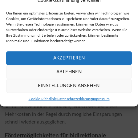
Cookie-Zustimmung verwalten
Ort als auch in vielen Online-Shops erhältlich. Oft sind die
Preise in Online-Shops deutlich günstiger. Eine Auswahl an
Um Ihnen ein optimales Erlebnis zu bieten, verwenden wir Technologien wie
Cookies, um Geräteinformationen zu speichern und/oder darauf zuzugreifen.
bidirektionalen Wallboxen finden Sie unter
Kauf von
Wenn Sie diesen Technologien zustimmen, können wir Daten wie das
bidirektionalen Wallboxen
.
Surfverhalten oder eindeutige IDs auf dieser Website verarbeiten. Wenn Sie
Ihre Zustimmung nicht erteilen oder zurückziehen, können bestimmte
Merkmale und Funktionen beeinträchtigt werden.
Welche Kosten müssen für die Installation
eingeplant werden?
AKZEPTIEREN
Die Kosten für die Installation hängen vom jeweiligen
Wallbox-Modell und den örtlichen Gegebenheiten ab.
ABLEHNEN
Faktoren wie der Zustand der elektrischen Infrastruktur, die
benötigte Kabellänge sowie mögliche Zusatzinstallationen
EINSTELLUNGEN ANSEHEN
können die Gesamtpreise beeinflussen. Im Allgemeinen sind
die Installationskosten für bidirektionale Wallboxen höher
Cookie-Richtlinie
Datenschutzerklärung
Impressum
als für konventionelle Modelle, jedoch werden diese
Mehrkosten in der Regel durch mögliche Einsparungen
schnell wieder ausgeglichen.
Fördermöglichkeiten für bidirektionale