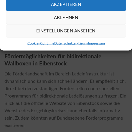
AKZEPTIEREN
Installationsortes und die Komplexität der Elektrik
beeinflussen die endgültigen Kosten. Während die
ABLEHNEN
Installation einer bidirektionalen Wallbox häufig etwas
teurer ist als bei herkömmlichen Modellen, können die
EINSTELLUNGEN ANSEHEN
daraus resultierenden Einsparungen diese Investition
schnell wieder amortisieren.
Cookie-Richtlinie
Datenschutzerklärung
Impressum
Fördermöglichkeiten für bidirektionale
Wallboxen in Eibenstock
Die Förderlandschaft im Bereich Ladeinfrastruktur ist
dynamisch und kann sich schnell ändern. Es empfiehlt sich,
direkt bei den zuständigen Förderstellen nach speziellen
Programmen für bidirektionale Ladelösungen zu fragen. Ein
Blick auf die offizielle Website von Eibenstock sowie die
Website des Erzgebirgskreises kann ebenfalls informativ
sein. Zudem könnten auf Bundesebene Förderprogramme
existieren.