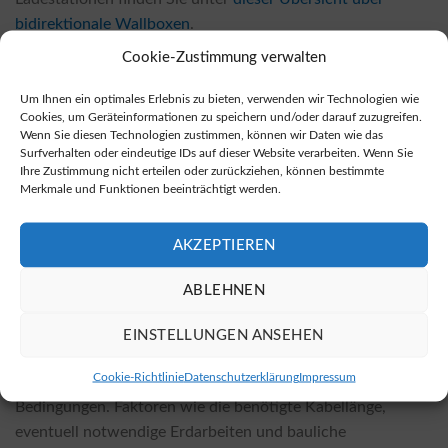
bidirektionale Wallboxen
.
Cookie-Zustimmung verwalten
Wo kaufen?
Um Ihnen ein optimales Erlebnis zu bieten, verwenden wir Technologien wie
Bidirektionale Wallboxen können sowohl bei Fachhändlern
Cookies, um Geräteinformationen zu speichern und/oder darauf zuzugreifen.
vor Ort als auch in zahlreichen Online-Shops erworben
Wenn Sie diesen Technologien zustimmen, können wir Daten wie das
werden. Die Preise in Online-Shops sind in der Regel zu
Surfverhalten oder eindeutige IDs auf dieser Website verarbeiten. Wenn Sie
Ihre Zustimmung nicht erteilen oder zurückziehen, können bestimmte
günstiger als im stationären Handel. Wenn Sie auf der
Merkmale und Funktionen beeinträchtigt werden.
Suche nach einer geeigneten Wallbox sind, schauen Sie sich
das Angebot unter
diesem Online-Shop für bidirektionale
AKZEPTIEREN
Wallboxen
an.
ABLEHNEN
Wieviel kostet die Installation? Wovon hängen
die Kosten ab?
EINSTELLUNGEN ANSEHEN
Die Kosten für die Installation variieren je nach gewähltem
Cookie-Richtlinie
Datenschutzerklärung
Impressum
Wallbox-Modell und den spezifischen örtlichen
Bedingungen. Faktoren wie die benötigte Kabellänge,
eventuell notwendige Erdarbeiten und bauliche