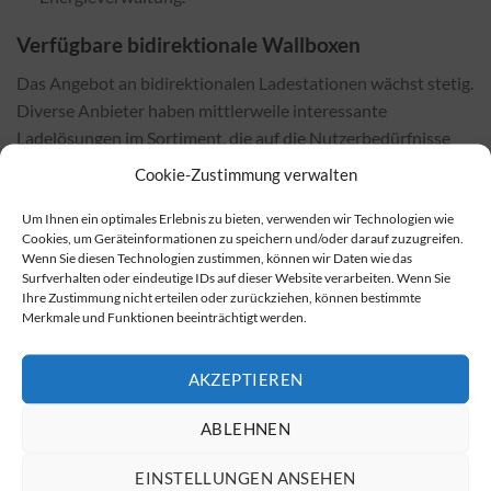
Verfügbare bidirektionale Wallboxen
Das Angebot an bidirektionalen Ladestationen wächst stetig.
Diverse Anbieter haben mittlerweile interessante
Ladelösungen im Sortiment, die auf die Nutzerbedürfnisse
zugeschnitten sind. Sie können eine aktuelle Übersicht der
Cookie-Zustimmung verwalten
verfügbaren bidirektionalen Ladestationen unter dieser
Um Ihnen ein optimales Erlebnis zu bieten, verwenden wir Technologien wie
Marktübersicht zu bidirektionalen Wallboxen
einsehen.
Cookies, um Geräteinformationen zu speichern und/oder darauf zuzugreifen.
Wenn Sie diesen Technologien zustimmen, können wir Daten wie das
Bezugsquellen für Wallboxen
Surfverhalten oder eindeutige IDs auf dieser Website verarbeiten. Wenn Sie
Ihre Zustimmung nicht erteilen oder zurückziehen, können bestimmte
Bidirektionale Wallboxen sind sowohl bei Fachhändlern vor
Merkmale und Funktionen beeinträchtigt werden.
Ort als auch in zahlreichen Online-Shops erhältlich. In
Online-Shops finden Sie häufig besser Preise und Angebote.
AKZEPTIEREN
Um bidirektionale Wallboxen zu erwerben, besuchen Sie
diesen
Online-Shop für bidirektionale Wallboxen
.
ABLEHNEN
Installationskosten und Einflussfaktoren
EINSTELLUNGEN ANSEHEN