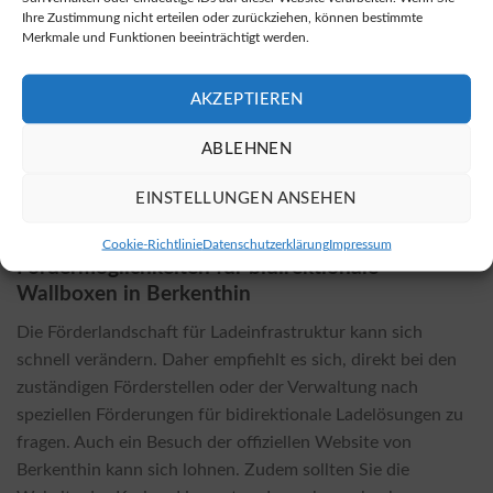
Ihre Zustimmung nicht erteilen oder zurückziehen, können bestimmte
Gegebenheiten. Wichtige Faktoren sind beispielsweise die
Merkmale und Funktionen beeinträchtigt werden.
Komplexität der Installation oder falls zusätzliche bauliche
Maßnahmen erforderlich sind. In der Regel sind die Kosten
AKZEPTIEREN
für die Installation einer bidirektionalen Wallbox höher als
die einer herkömmlichen Wallbox, allerdings bringen diese
ABLEHNEN
Ladelösungen durch Einsparungen in der Energienutzung in
der Regel eine schnellere Amortisation der
EINSTELLUNGEN ANSEHEN
Investitionskosten mit sich.
Cookie-Richtlinie
Datenschutzerklärung
Impressum
Fördermöglichkeiten für bidirektionale
Wallboxen in Berkenthin
Die Förderlandschaft für Ladeinfrastruktur kann sich
schnell verändern. Daher empfiehlt es sich, direkt bei den
zuständigen Förderstellen oder der Verwaltung nach
speziellen Förderungen für bidirektionale Ladelösungen zu
fragen. Auch ein Besuch der offiziellen Website von
Berkenthin kann sich lohnen. Zudem sollten Sie die