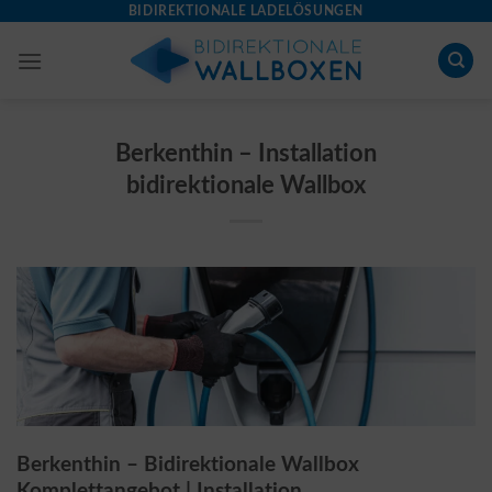
Skip
BIDIREKTIONALE LADELÖSUNGEN
to
content
Berkenthin – Installation
bidirektionale Wallbox
Berkenthin – Bidirektionale Wallbox
Komplettangebot | Installation