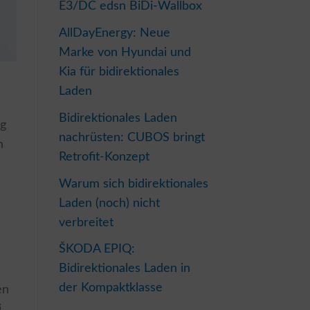
E3/DC edsn BiDi-Wallbox
AllDayEnergy: Neue
Marke von Hyundai und
Kia für bidirektionales
Laden
Bidirektionales Laden
ng
nachrüsten: CUBOS bringt
h
Retrofit-Konzept
Warum sich bidirektionales
Laden (noch) nicht
verbreitet
ŠKODA EPIQ:
Bidirektionales Laden in
der Kompaktklasse
en
i