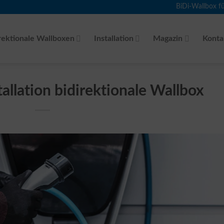
BiDi-Wallbox f
rektionale Wallboxen
Installation
Magazin
Konta
allation bidirektionale Wallbox