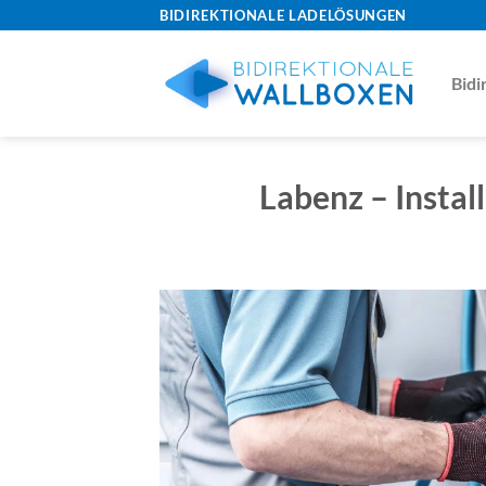
Skip
BIDIREKTIONALE LADELÖSUNGEN
to
content
Bidi
Labenz – Instal