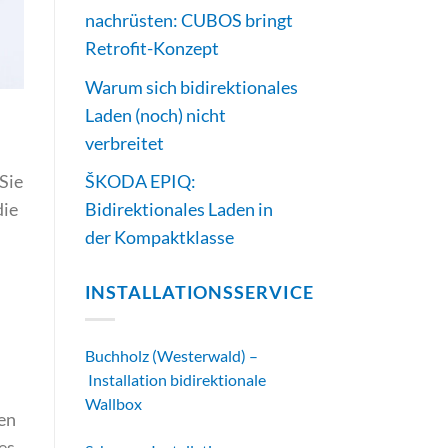
nachrüsten: CUBOS bringt
Retrofit-Konzept
Warum sich bidirektionales
Laden (noch) nicht
verbreitet
 Sie
ŠKODA EPIQ:
die
Bidirektionales Laden in
der Kompaktklasse
INSTALLATIONSSERVICE
Buchholz (Westerwald) –
Installation bidirektionale
Wallbox
nen
es