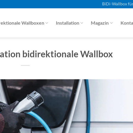
BiDi-Wallbox fü
rektionale Wallboxen
Installation
Magazin
Konta
lation bidirektionale Wallbox