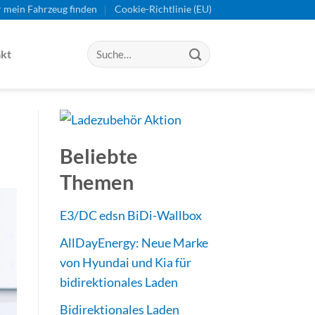
r mein Fahrzeug finden
Cookie-Richtlinie (EU)
kt
Beliebte
Themen
E3/DC edsn BiDi-Wallbox
AllDayEnergy: Neue Marke
von Hyundai und Kia für
bidirektionales Laden
Bidirektionales Laden