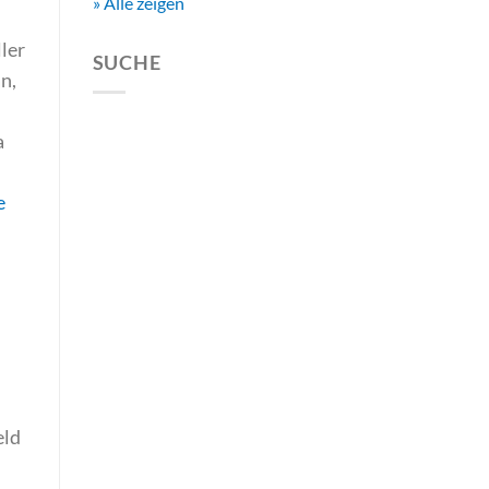
» Alle zeigen
ller
SUCHE
n,
a
e
eld