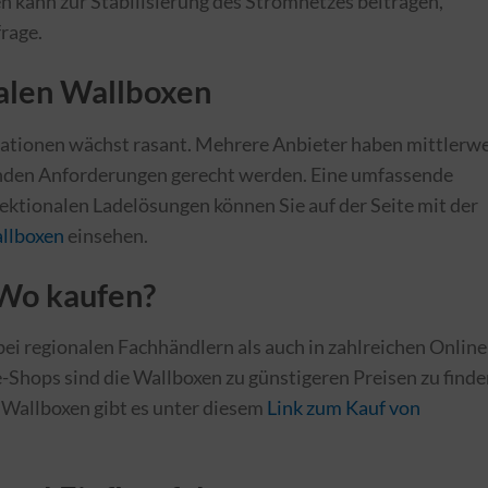
en kann zur Stabilisierung des Stromnetzes beitragen,
rage.
nalen Wallboxen
ationen wächst rasant. Mehrere Anbieter haben mittlerwe
enden Anforderungen gerecht werden. Eine umfassende
rektionalen Ladelösungen können Sie auf der Seite mit der
allboxen
einsehen.
Wo kaufen?
ei regionalen Fachhändlern als auch in zahlreichen Online
e-Shops sind die Wallboxen zu günstigeren Preisen zu finde
 Wallboxen gibt es unter diesem
Link zum Kauf von