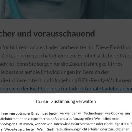
icher und vorausschauend
 für bidirektionales Laden vorbereitet ist. Diese Funktion
eitpunkt freigeschaltet werden. Es lohnt sich, bereits jet
eady ist, denn Sie sorgen für die Zukunftsfähigkeit Ihres
ie bestens auf die Entwicklungen im Bereich der
be, die in Löwenstedt und Umgebung BiDi-Ready-Wallboxen
bersicht der Fachbetriebe für bidirektionale Ladelösunge
Cookie-Zustimmung verwalten
idirektionalen Ladens
Ihnen ein optimales Erlebnis zu bieten, verwenden wir Technologien wie Cookies, um
idirektionales Laden, einschließlich V2G (Vehicle-to-Grid
äteinformationen zu speichern und/oder darauf zuzugreifen. Wenn Sie diesen
hnologien zustimmen, können wir Daten wie das Surfverhalten oder eindeutige IDs auf
o-Building) und V2X (Vehicle-to-Everything). Diese
ser Website verarbeiten. Wenn Sie Ihre Zustimmung nicht erteilen oder zurückziehen,