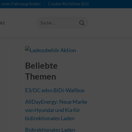
r mein Fahrzeug finden
Cookie-Richtlinie (EU)
kt
Beliebte
Themen
E3/DC edsn BiDi-Wallbox
AllDayEnergy: Neue Marke
von Hyundai und Kia für
bidirektionales Laden
Bidirektionales Laden