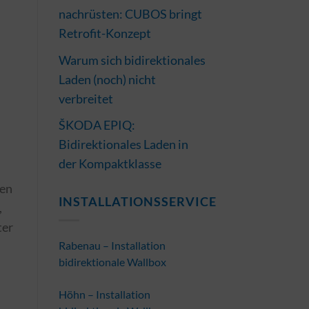
nachrüsten: CUBOS bringt
Retrofit-Konzept
Warum sich bidirektionales
Laden (noch) nicht
verbreitet
ŠKODA EPIQ:
Bidirektionales Laden in
der Kompaktklasse
ten
INSTALLATIONSSERVICE
,
ter
Rabenau – Installation
bidirektionale Wallbox
Höhn – Installation