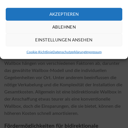
Bidirektionale Wallboxen sind sowohl bei Fachhändlern vor
Ort als auch in zahlreichen Online-Shops erhältlich.
AKZEPTIEREN
Oftmals sind die Preise in Online-Shops deutlich günstiger.
Sie können bidirektionale Wallboxen direkt über diesen
ABLEHNEN
Online-Shop für bidirektionale Wallboxen
erwerben.
EINSTELLUNGEN ANSEHEN
Installationskosten und Einflussfaktoren
Cookie-Richtlinie
Datenschutzerklärung
Impressum
Die Kosten für die Installation einer bidirektionalen
Wallbox hängen von verschiedenen Faktoren ab, darunter
das gewählte Wallbox-Modell und die individuellen
Gegebenheiten vor Ort. Unter anderem beeinflussen die
nötige Verkabelung und die Komplexität der Installation die
Gesamtkosten. Allgemein ist eine bidirektionale Wallbox in
der Anschaffung etwas teurer als eine konventionelle
Wallbox, doch die Einsparungen, die sie bietet, können die
höheren Kosten schnell amortisieren.
Fördermöglichkeiten für bidirektionale