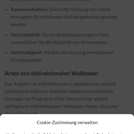
Kostenreduktion
: Durch die Nutzung von selbst
erzeugtem Strom können die Energiekosten gesenkt
werden.
Netzstabilität
: Durch die Rückspeisung ins Netz
unterstützen Sie die Stabilität des Stromnetzes.
Nachhaltigkeit
: Fördert die Nutzung erneuerbarer
Energiequellen.
Arten von bidirektionalen Wallboxen
Das Angebot an bidirektionalen Ladestationen wächst
zunehmend. Mehrere Anbieter haben entsprechende
Lösungen im Programm. Eine Übersicht der aktuell
verfügbaren bidirektionalen Wallboxen finden Sie unter
dieser Übersicht.
Cookie-Zustimmung verwalten
Wo Sie bidirektionale Wallboxen erwerben