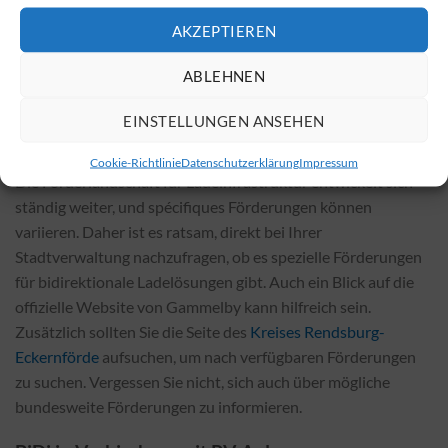
Allgemein sind die Installationskosten für bidirektionale
Wallboxen höher als bei konventionellen Geräten, aber die
AKZEPTIEREN
vielen Einsparungen machen die Investition in der Regel
ABLEHNEN
schnell rentabel.
EINSTELLUNGEN ANSEHEN
Fördermöglichkeiten für bidirektionale
Wallboxen in Gammelby
Cookie-Richtlinie
Datenschutzerklärung
Impressum
Die Förderlandschaft für Ladeinfrastruktur entwickelt sich
ständig weiter, und spécifiques Förderungen können
variieren. Daher ist es ratsam, direkt bei Ihrer
Stadtverwaltung nachzufragen, ob es spezielle Förderungen
für bidirektionale Ladelösungen gibt. Auch ein Blick auf die
offizielle Website von Gammelby kann hilfreich sein.
Zusätzlich sollten Sie die Seite des
Kreises Rendsburg-
Eckernförde
aufsuchen, um nach verfügbaren Förderungen
zu suchen. Vergessen Sie nicht, sich auch über mögliche
bundesweite Förderungen zu informieren.