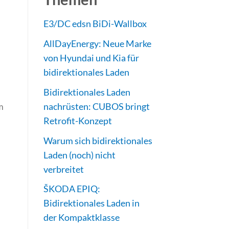
E3/DC edsn BiDi-Wallbox
AllDayEnergy: Neue Marke
von Hyundai und Kia für
bidirektionales Laden
Bidirektionales Laden
m
nachrüsten: CUBOS bringt
Retrofit-Konzept
Warum sich bidirektionales
Laden (noch) nicht
verbreitet
ŠKODA EPIQ:
Bidirektionales Laden in
der Kompaktklasse