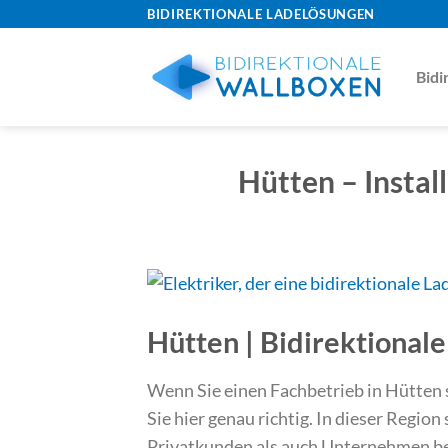
Skip
BIDIREKTIONALE LADELÖSUNGEN
to
content
Bidi
Hütten – Instal
Hütten | Bidirektionale
Wenn Sie einen Fachbetrieb in Hütten su
Sie hier genau richtig. In dieser Regio
Privatkunden als auch Unternehmen bei