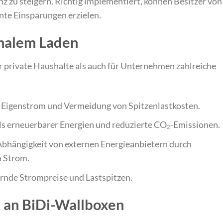
nz zu steigern. Richtig implementiert, können Besitzer von
nte Einsparungen erzielen.
onalem Laden
r private Haushalte als auch für Unternehmen zahlreiche
Eigenstrom und Vermeidung von Spitzenlastkosten.
s erneuerbarer Energien und reduzierte CO₂-Emissionen.
bhängigkeit von externen Energieanbietern durch
m Strom.
rnde Strompreise und Lastspitzen.
an BiDi-Wallboxen