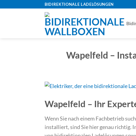
Skip
BIDIREKTIONALE LADELÖSUNGEN
to
content
Bidi
Wapelfeld – Insta
Wapelfeld – Ihr Expert
Wenn Sie nach einem Fachbetrieb suche
installiert, sind Sie hier genau richtig. 
von bidirektionalen Ladelösungen sowo