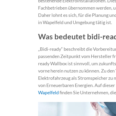
bestehende Elektroinstallationen. Die
Fachbetrieben übernommen werden, um 
Daher lohnt es sich, für die Planung un
in Wapelfeld und Umgebung tätig ist.
Was bedeutet bidi-rea
„Bidi-ready“ beschreibt die Vorbereitu
passenden Zeitpunkt vom Hersteller fre
ready Wallbox ist sinnvoll, um zukunfts
vorne herein nutzen zu können. Zu den 
Elektrofahrzeug als Stromspeicher zu 
von Erneuerbaren Energien. Auf dieser
Wapelfeld
finden Sie Unternehmen, die 