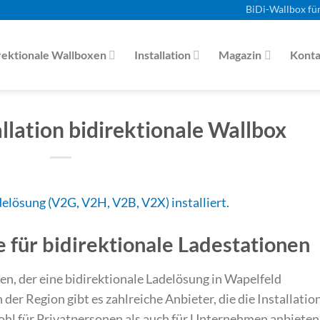
BiDi-Wallbox fü
rektionale Wallboxen
Installation
Magazin
Konta
llation bidirektionale Wallbox
e für bidirektionale Ladestationen
n, der eine bidirektionale Ladelösung in Wapelfeld
In der Region gibt es zahlreiche Anbieter, die die Installatio
hl für Privatpersonen als auch für Unternehmen anbieten