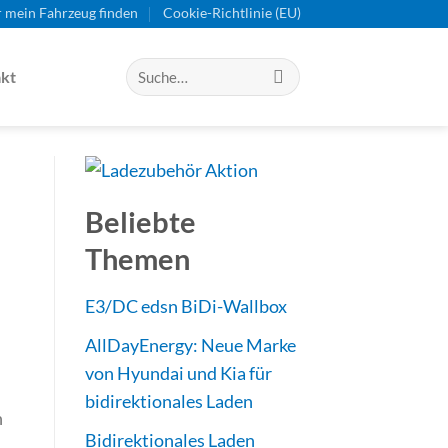
r mein Fahrzeug finden
Cookie-Richtlinie (EU)
kt
Beliebte
Themen
E3/DC edsn BiDi-Wallbox
AllDayEnergy: Neue Marke
von Hyundai und Kia für
bidirektionales Laden
n
Bidirektionales Laden
.