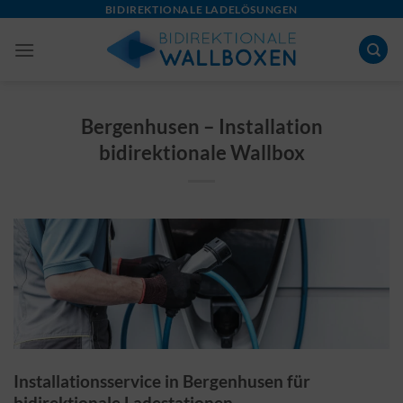
Skip
BIDIREKTIONALE LADELÖSUNGEN
to
content
Bergenhusen – Installation
bidirektionale Wallbox
Installationsservice in Bergenhusen für
bidirektionale Ladestationen