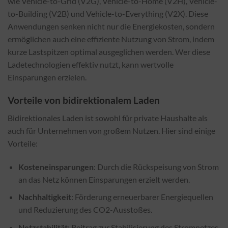
wie Vehicle-to-Grid (V2G), Vehicle-to-Home (V2H), Vehicle-
to-Building (V2B) und Vehicle-to-Everything (V2X). Diese
Anwendungen senken nicht nur die Energiekosten, sondern
ermöglichen auch eine effiziente Nutzung von Strom, indem
kurze Lastspitzen optimal ausgeglichen werden. Wer diese
Ladetechnologien effektiv nutzt, kann wertvolle
Einsparungen erzielen.
Vorteile von bidirektionalem Laden
Bidirektionales Laden ist sowohl für private Haushalte als
auch für Unternehmen von großem Nutzen. Hier sind einige
Vorteile:
Kosteneinsparungen
: Durch die Rückspeisung von Strom
an das Netz können Einsparungen erzielt werden.
Nachhaltigkeit
: Förderung erneuerbarer Energiequellen
und Reduzierung des CO2-Ausstoßes.
Netzstabilität
: Beitrag zur Stabilisierung des Stromnetzes